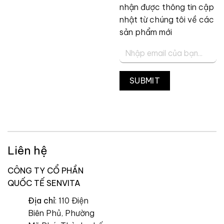
nhận được thông tin cập
nhật từ chúng tôi về các
sản phẩm mới
Liên hệ
CÔNG TY CỔ PHẦN
QUỐC TẾ SENVITA
Địa chỉ
: 110 Điện
Biên Phủ, Phường