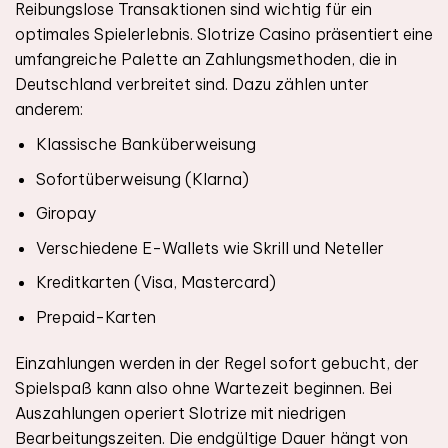
Reibungslose Transaktionen sind wichtig für ein
optimales Spielerlebnis. Slotrize Casino präsentiert eine
umfangreiche Palette an Zahlungsmethoden, die in
Deutschland verbreitet sind. Dazu zählen unter
anderem:
Klassische Banküberweisung
Sofortüberweisung (Klarna)
Giropay
Verschiedene E-Wallets wie Skrill und Neteller
Kreditkarten (Visa, Mastercard)
Prepaid-Karten
Einzahlungen werden in der Regel sofort gebucht, der
Spielspaß kann also ohne Wartezeit beginnen. Bei
Auszahlungen operiert Slotrize mit niedrigen
Bearbeitungszeiten. Die endgültige Dauer hängt von