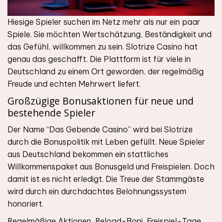
Hiesige Spieler suchen im Netz mehr als nur ein paar
Spiele. Sie möchten Wertschätzung, Beständigkeit und
das Gefühl, willkommen zu sein. Slotrize Casino hat
genau das geschafft. Die Plattform ist für viele in
Deutschland zu einem Ort geworden, der regelmäßig
Freude und echten Mehrwert liefert.
Großzügige Bonusaktionen für neue und
bestehende Spieler
Der Name “Das Gebende Casino” wird bei Slotrize
durch die Bonuspolitik mit Leben gefüllt. Neue Spieler
aus Deutschland bekommen ein stattliches
Willkommenspaket aus Bonusgeld und Freispielen. Doch
damit ist es nicht erledigt. Die Treue der Stammgäste
wird durch ein durchdachtes Belohnungssystem
honoriert.
Regelmäßige Aktionen, Reload-Boni, Freispiel-Tage