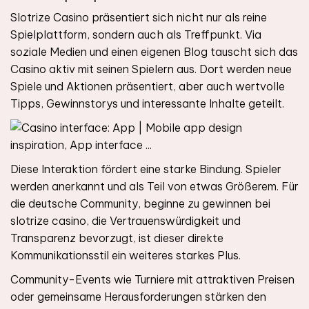
Slotrize Casino präsentiert sich nicht nur als reine
Spielplattform, sondern auch als Treffpunkt. Via
soziale Medien und einen eigenen Blog tauscht sich das
Casino aktiv mit seinen Spielern aus. Dort werden neue
Spiele und Aktionen präsentiert, aber auch wertvolle
Tipps, Gewinnstorys und interessante Inhalte geteilt.
Diese Interaktion fördert eine starke Bindung. Spieler
werden anerkannt und als Teil von etwas Größerem. Für
die deutsche Community,
beginne zu gewinnen bei
slotrize casino
, die Vertrauenswürdigkeit und
Transparenz bevorzugt, ist dieser direkte
Kommunikationsstil ein weiteres starkes Plus.
Community-Events wie Turniere mit attraktiven Preisen
oder gemeinsame Herausforderungen stärken den