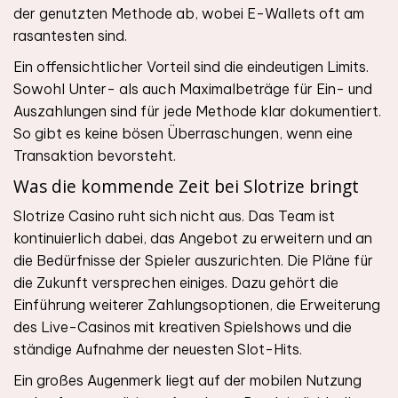
der genutzten Methode ab, wobei E-Wallets oft am
rasantesten sind.
Ein offensichtlicher Vorteil sind die eindeutigen Limits.
Sowohl Unter- als auch Maximalbeträge für Ein- und
Auszahlungen sind für jede Methode klar dokumentiert.
So gibt es keine bösen Überraschungen, wenn eine
Transaktion bevorsteht.
Was die kommende Zeit bei Slotrize bringt
Slotrize Casino ruht sich nicht aus. Das Team ist
kontinuierlich dabei, das Angebot zu erweitern und an
die Bedürfnisse der Spieler auszurichten. Die Pläne für
die Zukunft versprechen einiges. Dazu gehört die
Einführung weiterer Zahlungsoptionen, die Erweiterung
des Live-Casinos mit kreativen Spielshows und die
ständige Aufnahme der neuesten Slot-Hits.
Ein großes Augenmerk liegt auf der mobilen Nutzung