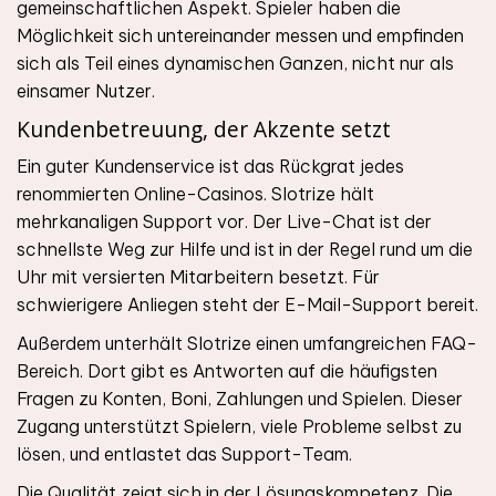
gemeinschaftlichen Aspekt. Spieler haben die
Möglichkeit sich untereinander messen und empfinden
sich als Teil eines dynamischen Ganzen, nicht nur als
einsamer Nutzer.
Kundenbetreuung, der Akzente setzt
Ein guter Kundenservice ist das Rückgrat jedes
renommierten Online-Casinos. Slotrize hält
mehrkanaligen Support vor. Der Live-Chat ist der
schnellste Weg zur Hilfe und ist in der Regel rund um die
Uhr mit versierten Mitarbeitern besetzt. Für
schwierigere Anliegen steht der E-Mail-Support bereit.
Außerdem unterhält Slotrize einen umfangreichen FAQ-
Bereich. Dort gibt es Antworten auf die häufigsten
Fragen zu Konten, Boni, Zahlungen und Spielen. Dieser
Zugang unterstützt Spielern, viele Probleme selbst zu
lösen, und entlastet das Support-Team.
Die Qualität zeigt sich in der Lösungskompetenz. Die