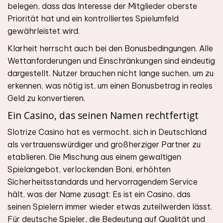
belegen, dass das Interesse der Mitglieder oberste
Priorität hat und ein kontrolliertes Spielumfeld
gewährleistet wird.
Klarheit herrscht auch bei den Bonusbedingungen. Alle
Wettanforderungen und Einschränkungen sind eindeutig
dargestellt. Nutzer brauchen nicht lange suchen, um zu
erkennen, was nötig ist, um einen Bonusbetrag in reales
Geld zu konvertieren.
Ein Casino, das seinen Namen rechtfertigt
Slotrize Casino hat es vermocht, sich in Deutschland
als vertrauenswürdiger und großherziger Partner zu
etablieren. Die Mischung aus einem gewaltigen
Spielangebot, verlockenden Boni, erhöhten
Sicherheitsstandards und hervorragendem Service
hält, was der Name zusagt: Es ist ein Casino, das
seinen Spielern immer wieder etwas zuteilwerden lässt.
Für deutsche Spieler, die Bedeutung auf Qualität und