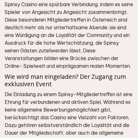
Spinsy Casino eine spürbare Verbindung, indem es seine
Spieler von Angesicht zu Angesicht zusammenbringt.
Diese besonderen Mitgliedertreffen in Österreich sind
deutlich mehr als nur unterhaltsame Abende; sie sind
eine Würdigung an die Loyalität der Community und ein
Ausdruck für die hohe Wertschätzung, die Spinsy
seinen Gästen zuteilwerden lässt. Diese
Veranstaltungen bilden eine Brücke zwischen der
Online- Spielwelt und einprägsamen realen Momenten.
Wie wird man eingeladen? Der Zugang zum
exklusiven Event
Die Einladung zu einem Spinsy-Mitgliedertreffen ist eine
Ehrung für verbundenen und aktiven Spiel. Während es
keine allgemeine Bewerbungsmöglichkeit gibt,
berücksichtigt das Casino eine Vielzahl von Faktoren.
Dazu gehören selbstverständlich die Loyalität und die
Dauer der Mitgliedschaft, aber auch die allgemeine