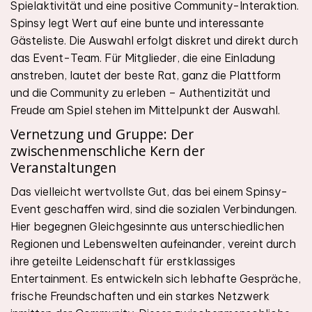
Spielaktivität und eine positive Community-Interaktion.
Spinsy legt Wert auf eine bunte und interessante
Gästeliste. Die Auswahl erfolgt diskret und direkt durch
das Event-Team. Für Mitglieder, die eine Einladung
anstreben, lautet der beste Rat, ganz die Plattform
und die Community zu erleben – Authentizität und
Freude am Spiel stehen im Mittelpunkt der Auswahl.
Vernetzung und Gruppe: Der
zwischenmenschliche Kern der
Veranstaltungen
Das vielleicht wertvollste Gut, das bei einem Spinsy-
Event geschaffen wird, sind die sozialen Verbindungen.
Hier begegnen Gleichgesinnte aus unterschiedlichen
Regionen und Lebenswelten aufeinander, vereint durch
ihre geteilte Leidenschaft für erstklassiges
Entertainment. Es entwickeln sich lebhafte Gespräche,
frische Freundschaften und ein starkes Netzwerk