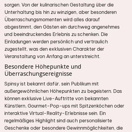
sorgen. Von der kulinarischen Gestaltung über die
Unterhaltung bis hin zu winzigen, aber besonderen
Überraschungsmomenten wird alles darauf
abgestimmt, den Gästen ein durchweg angenehmes
und beeindruckendes Erlebnis zu schenken. Die
Einladungen werden persönlich und vertraulich
zugestellt, was den exklusiven Charakter der
Veranstaltung von Anfang an unterstreicht.
Besondere Höhepunkte und
Überraschungsereignisse
Spinsy ist bekannt dafür, sein Publikum mit
außergewöhnlichen Höhepunkten zu begeistern. Das
können exklusive Live-Auftritte von bekannten
Künstlern, Gourmet-Pop-ups mit Spitzenköchen oder
interaktive Virtual-Reality-Erlebnisse sein. Ein
regelmäßiges Highlight sind auch personalisierte
Geschenke oder besondere Gewinnmöglichkeiten, die