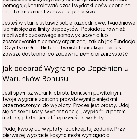
pomagają kontrolować czas i wydatki poświęcone na
grę. To fundament zdrowego podejścia.
Jesteś w stanie ustawić sobie każdodniowe, tygodniowe
lub miesięczne limity depozytów. Posiadasz również
możliwość czasowego samowykluczenia lub
zastosowania z pomocy organizacji takich jak Fundacja
„Czystsza Gra”. Historia Twoich transakcji i gier jest
zawsze dostępna, co zapewnia pełną przejrzystość.
Jak odebrać Wygrane po Dopełnieniu
Warunków Bonusu
Jeśli spełnisz warunki obrotu bonusem powitalnym,
twoje wygrane zostaną prawdziwymi pieniędzmi
przeznaczonymi do wypłaty. Proces jest prosty. Udaj
się do sekcji kasy, wybierz opcję „Wypłać”, a potem
metodę płatności, której użyłeś do wpłaty.
Podaj kwotę do wypłaty i zaakceptuj żądanie. Przy
pierwszej wypłacie kasyno może wymagać o