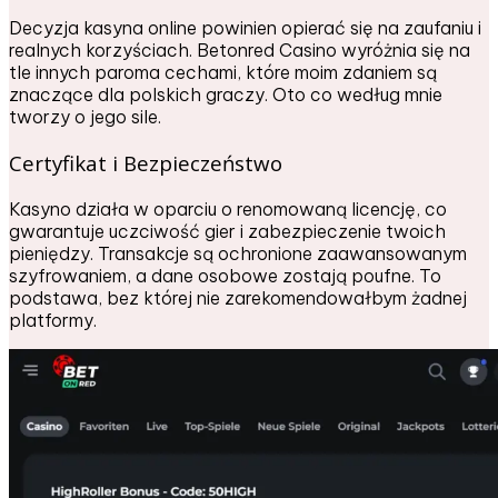
Decyzja kasyna online powinien opierać się na zaufaniu i
realnych korzyściach. Betonred Casino wyróżnia się na
tle innych paroma cechami, które moim zdaniem są
znaczące dla polskich graczy. Oto co według mnie
tworzy o jego sile.
Certyfikat i Bezpieczeństwo
Kasyno działa w oparciu o renomowaną licencję, co
gwarantuje uczciwość gier i zabezpieczenie twoich
pieniędzy. Transakcje są ochronione zaawansowanym
szyfrowaniem, a dane osobowe zostają poufne. To
podstawa, bez której nie zarekomendowałbym żadnej
platformy.