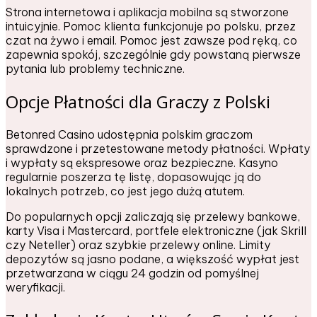
Strona internetowa i aplikacja mobilna są stworzone
intuicyjnie. Pomoc klienta funkcjonuje po polsku, przez
czat na żywo i email. Pomoc jest zawsze pod ręką, co
zapewnia spokój, szczególnie gdy powstaną pierwsze
pytania lub problemy techniczne.
Opcje Płatności dla Graczy z Polski
Betonred Casino udostępnia polskim graczom
sprawdzone i przetestowane metody płatności. Wpłaty
i wypłaty są ekspresowe oraz bezpieczne. Kasyno
regularnie poszerza tę listę, dopasowując ją do
lokalnych potrzeb, co jest jego dużą atutem.
Do popularnych opcji zaliczają się przelewy bankowe,
karty Visa i Mastercard, portfele elektroniczne (jak Skrill
czy Neteller) oraz szybkie przelewy online. Limity
depozytów są jasno podane, a większość wypłat jest
przetwarzana w ciągu 24 godzin od pomyślnej
weryfikacji.