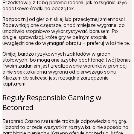
Przedstawię z tobą paroma radami, jak rozsądnie użyć
dodatkowe środki na początek.
Rozpocznij od gier o niskiej lub przeciętnej zmienności.
Zapewniają one częstsze, choć mniejsze wygrane, co
umożliwia stopniowo wykorzystywać bonusem. Po
drugie, sprawdzaj, które gry w pełnym stopniu
uwzględniane do wymagań obrotu – preferuj właśnie te.
Omijaj bardzo ryzykownych zakładów w grach
stołowych, bo mogą one szybko pochłonąć twój bonus.
Twoim zadaniem jest zrealizowanie warunków promocji,
a nie spektakularna wygrana od pierwszego spinu.
Kluczem do sukcesu jest rozsądne zarządzanie
kapitałem.
Reguły Responsible Gaming w
Betonred
Betonred Casino rzetelnie traktuje odpowiedzialną grę.
Hazard to przede wszystkim rozrywka, a nie sposób na
zarabianie pieniędzy. Kasyno oferuje narzędzia, które