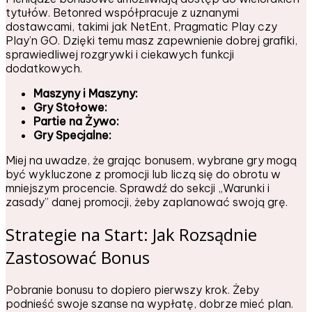
tytułów. Betonred współpracuje z uznanymi
dostawcami, takimi jak NetEnt, Pragmatic Play czy
Play’n GO. Dzięki temu masz zapewnienie dobrej grafiki,
sprawiedliwej rozgrywki i ciekawych funkcji
dodatkowych.
Maszyny i Maszyny:
Gry Stołowe:
Partie na Żywo:
Gry Specjalne:
Miej na uwadze, że grając bonusem, wybrane gry mogą
być wykluczone z promocji lub liczą się do obrotu w
mniejszym procencie. Sprawdź do sekcji „Warunki i
zasady” danej promocji, żeby zaplanować swoją grę.
Strategie na Start: Jak Rozsądnie
Zastosować Bonus
Pobranie bonusu to dopiero pierwszy krok. Żeby
podnieść swoje szanse na wypłatę, dobrze mieć plan.