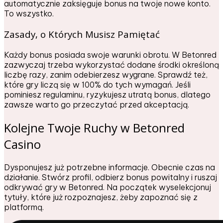
automatycznie zaksięguje bonus na twoje nowe konto.
To wszystko.
Zasady, o Których Musisz Pamiętać
Każdy bonus posiada swoje warunki obrotu. W Betonred
zazwyczaj trzeba wykorzystać dodane środki określoną
liczbę razy, zanim odebierzesz wygrane. Sprawdź też,
które gry liczą się w 100% do tych wymagań. Jeśli
pominiesz regulaminu, ryzykujesz utratą bonus, dlatego
zawsze warto go przeczytać przed akceptacją.
Kolejne Twoje Ruchy w Betonred
Casino
Dysponujesz już potrzebne informacje. Obecnie czas na
działanie. Stwórz profil, odbierz bonus powitalny i ruszaj
odkrywać gry w Betonred. Na początek wyselekcjonuj
tytuły, które już rozpoznajesz, żeby zapoznać się z
platformą.