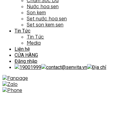
Chăm Sóc Da
Nước hoa sen
Son kem
Set nước hoa sen
Set son kem sen
Tin Tức
Tin Tức
Media
Liên hệ
CỬA HÀNG
Đăng nhập
19001999
contact@senvita.vn
Địa chỉ