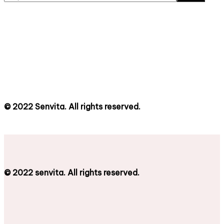
© 2022 Senvita. All rights reserved.
© 2022 senvita. All rights reserved.