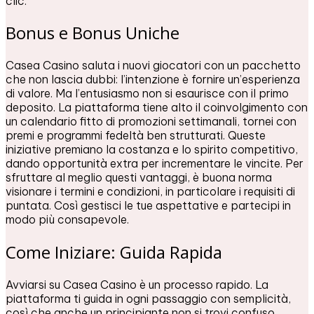
clic.
Bonus e Bonus Uniche
Casea Casino saluta i nuovi giocatori con un pacchetto
che non lascia dubbi: l’intenzione è fornire un’esperienza
di valore. Ma l’entusiasmo non si esaurisce con il primo
deposito. La piattaforma tiene alto il coinvolgimento con
un calendario fitto di promozioni settimanali, tornei con
premi e programmi fedeltà ben strutturati. Queste
iniziative premiano la costanza e lo spirito competitivo,
dando opportunità extra per incrementare le vincite. Per
sfruttare al meglio questi vantaggi, è buona norma
visionare i termini e condizioni, in particolare i requisiti di
puntata. Così gestisci le tue aspettative e partecipi in
modo più consapevole.
Come Iniziare: Guida Rapida
Avviarsi su Casea Casino è un processo rapido. La
piattaforma ti guida in ogni passaggio con semplicità,
così che anche un principiante non si trovi confuso.