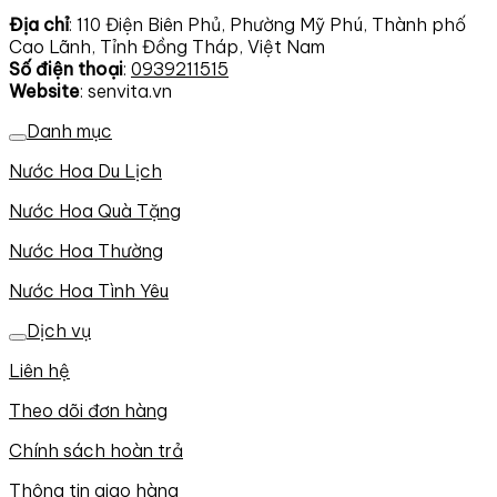
Địa chỉ
: 110 Điện Biên Phủ, Phường Mỹ Phú, Thành phố
Cao Lãnh, Tỉnh Đồng Tháp, Việt Nam
Số điện thoại
:
0939211515
Website
: senvita.vn
Danh mục
Nước Hoa Du Lịch
Nước Hoa Quà Tặng
Nước Hoa Thường
Nước Hoa Tình Yêu
Dịch vụ
Liên hệ
Theo dõi đơn hàng
Chính sách hoàn trả
Thông tin giao hàng