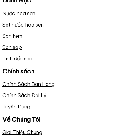
Danh Mục
Nước hoa sen
Set nước hoa sen
Son kem
Son sáp
Tinh dầu sen
Chính sách
Chính Sách Bán Hàng
Chính Sách Đại Lý
Tuyển Dụng
Về Chúng Tôi
Giới Thiệu Chung