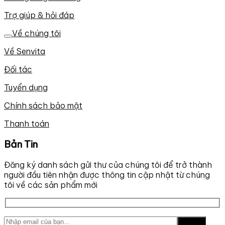
Trợ giúp & hỏi đáp
Về chúng tôi
Về Senvita
Đối tác
Tuyển dụng
Chính sách bảo mật
Thanh toán
Bản Tin
Đăng ký danh sách gửi thư của chúng tôi để trở thành
người đầu tiên nhận được thông tin cập nhật từ chúng
tôi về các sản phẩm mới