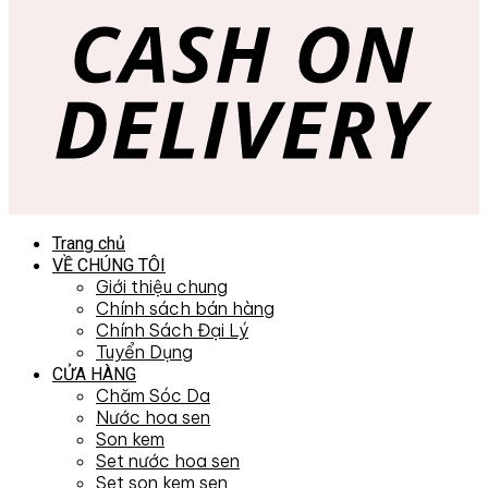
Trang chủ
VỀ CHÚNG TÔI
Giới thiệu chung
Chính sách bán hàng
Chính Sách Đại Lý
Tuyển Dụng
CỬA HÀNG
Chăm Sóc Da
Nước hoa sen
Son kem
Set nước hoa sen
Set son kem sen