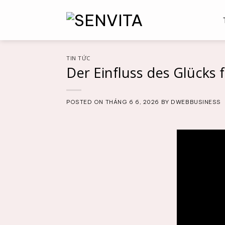
Skip
to
content
TIN TỨC
Der Einfluss des Glücks 
POSTED ON
THÁNG 6 6, 2026
BY
DWEBBUSINESS