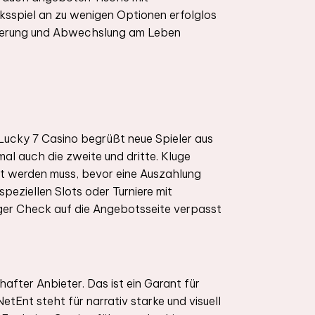
cksspiel an zu wenigen Optionen erfolglos
orderung und Abwechslung am Leben
. Lucky 7 Casino begrüßt neue Spieler aus
l auch die zweite und dritte. Kluge
et werden muss, bevor eine Auszahlung
peziellen Slots oder Turniere mit
ßiger Check auf die Angebotsseite verpasst
hafter Anbieter. Das ist ein Garant für
tEnt steht für narrativ starke und visuell