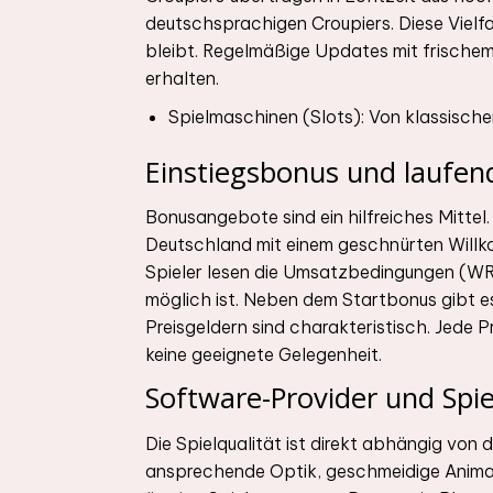
deutschsprachigen Croupiers. Diese Vielfa
bleibt. Regelmäßige Updates mit frische
erhalten.
Spielmaschinen (Slots): Von klassisch
Einstiegsbonus und laufen
Bonusangebote sind ein hilfreiches Mittel.
Deutschland mit einem geschnürten Willko
Spieler lesen die Umsatzbedingungen (WR)
möglich ist. Neben dem Startbonus gibt es
Preisgeldern sind charakteristisch. Jede 
keine geeignete Gelegenheit.
Software-Provider und Spie
Die Spielqualität ist direkt abhängig von 
ansprechende Optik, geschmeidige Animatio