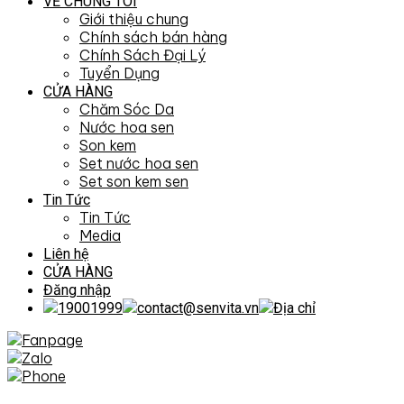
VỀ CHÚNG TÔI
Giới thiệu chung
Chính sách bán hàng
Chính Sách Đại Lý
Tuyển Dụng
CỬA HÀNG
Chăm Sóc Da
Nước hoa sen
Son kem
Set nước hoa sen
Set son kem sen
Tin Tức
Tin Tức
Media
Liên hệ
CỬA HÀNG
Đăng nhập
19001999
contact@senvita.vn
Địa chỉ