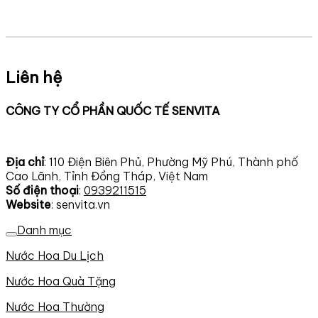
Liên hệ
CÔNG TY CỔ PHẦN QUỐC TẾ SENVITA
Địa chỉ
: 110 Điện Biên Phủ, Phường Mỹ Phú, Thành phố
Cao Lãnh, Tỉnh Đồng Tháp, Việt Nam
Số điện thoại
:
0939211515
Website
: senvita.vn
Danh mục
Nước Hoa Du Lịch
Nước Hoa Quà Tặng
Nước Hoa Thường