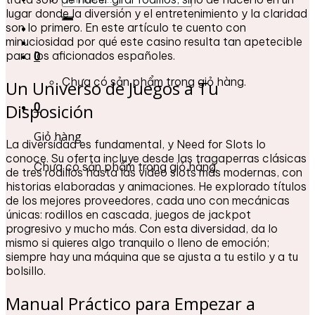
kiếm:
lugar donde la diversión y el entretenimiento y la claridad
son lo primero. En este artículo te cuento con
minuciosidad por qué este casino resulta tan apetecible
para los aficionados españoles.
0
Chưa có sản phẩm trong giỏ hàng.
Un Universo de Juegos a Tu
Disposición
0
Giỏ hàng
La diversidad es fundamental, y Need for Slots lo
conoce. Su oferta incluye desde las tragaperras clásicas
Chưa có sản phẩm trong giỏ hàng.
de tres rodillos hasta las video slots más modernas, con
historias elaboradas y animaciones. He explorado títulos
de los mejores proveedores, cada uno con mecánicas
únicas: rodillos en cascada, juegos de jackpot
progresivo y mucho más. Con esta diversidad, da lo
mismo si quieres algo tranquilo o lleno de emoción;
siempre hay una máquina que se ajusta a tu estilo y a tu
bolsillo.
Manual Práctico para Empezar a