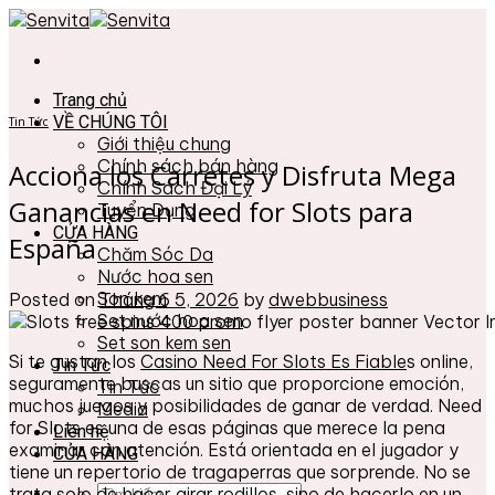
Skip
to
content
Trang chủ
VỀ CHÚNG TÔI
Tin Tức
Giới thiệu chung
Chính sách bán hàng
Acciona los Carretes y Disfruta Mega
Chính Sách Đại Lý
Ganancias en Need for Slots para
Tuyển Dụng
CỬA HÀNG
España
Chăm Sóc Da
Nước hoa sen
Son kem
Posted on
Tháng 6 5, 2026
by
dwebbusiness
Set nước hoa sen
Set son kem sen
Si te gustan los
Casino Need For Slots Es Fiable
s online,
Tin Tức
seguramente buscas un sitio que proporcione emoción,
Tin Tức
muchos juegos y posibilidades de ganar de verdad. Need
Media
for Slots es una de esas páginas que merece la pena
Liên hệ
examinar con atención. Está orientada en el jugador y
CỬA HÀNG
tiene un repertorio de tragaperras que sorprende. No se
Tìm
trata solo de hacer girar rodillos, sino de hacerlo en un