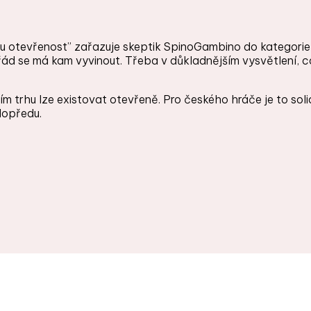
ou otevřenost” zařazuje skeptik SpinoGambino do kategori
řád se má kam vyvinout. Třeba v důkladnějším vysvětlení, c
m trhu lze existovat otevřeně. Pro českého hráče je to sol
dopředu.