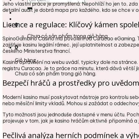
Jeho vlastní práce je promyšlená. Nepohlíží ho jen to, zda
kiếm:
detailní audit je dobrá mapa pro každého, kdo se chce v 
Licence a regulace: Klíčový kámen spoleh
0
Chưa có sản phẩm trong giỏ hàng.
SpinoGambino Casino má povolení od Curacao eGaming. Tato
zajišťuje kasinu legální rámec, její uplatnitelnost a zab
0
českého Ministerstva financí.
Giỏ hàng
Kasino oprávnění na webu uvádí, typicky dole na stránce. S
registru Curacao. Je to práce na minutu, která dává větší 
Chưa có sản phẩm trong giỏ hàng.
Bezpečí hráčů a prostředky pro uvědom
Moderní kasino musí poskytovat nástroje pro kontrolu seb
nebo měsíční limity vkladů. Mohou si zažádat o oddechov
Tyto možnosti jsou jednoduše dostupné v menu účtu. Pochy
projevuje v tom, jak je kasino hráčům aktivně připomíná a
Pečlivá analýza herních podmínek a výh