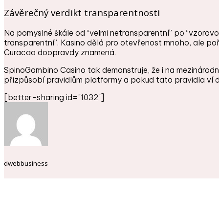
Závěrečný verdikt transparentnosti
Na pomyslné škále od “velmi netransparentní” po “vzorov
transparentní”. Kasino dělá pro otevřenost mnoho, ale po
Curacaa doopravdy znamená.
SpinoGambino Casino tak demonstruje, že i na mezinárodní
přizpůsobí pravidlům platformy a pokud tato pravidla ví 
[better-sharing id="1032"]
dwebbusiness