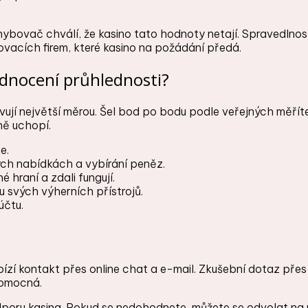
chybovač chválí, že kasino tato hodnoty netají. Spravedlno
ovacích firem, které kasino na požádání předá.
odnocení průhlednosti?
lovují největší měrou. Šel bod po bodu podle veřejných měřít
ně uchopí.
e.
ch nabídkách a vybírání peněz.
 hraní a zdali fungují.
u svých výherních přístrojů.
účtu.
zí kontakt přes online chat a e-mail. Zkušební dotaz přes
pomocná.
poru kasina. Pokud se nedohodnete, můžete se odvolat na 