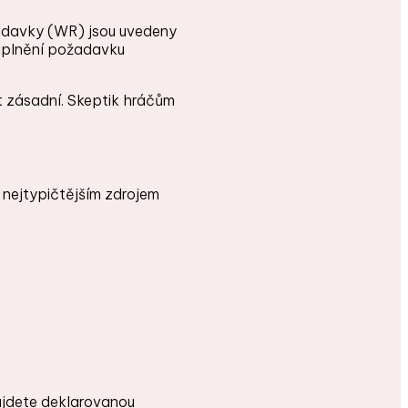
žadavky (WR) jsou uvedeny
 naplnění požadavku
t zásadní. Skeptik hráčům
e nejtypičtějším zdrojem
ajdete deklarovanou