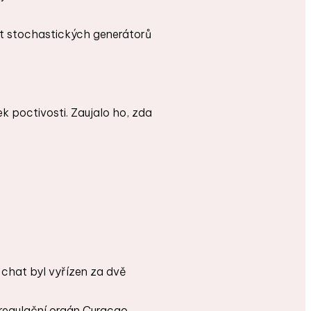
st stochastických generátorů
ek poctivosti. Zaujalo ho, zda
 chat byl vyřízen za dvě
regulační orgán Curacao.