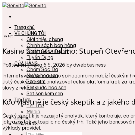
Skip
to
content
Trang chủ
VỀ CHÚNG TÔI
Tin Tức
Giới thiệu chung
Chính sách bán hàng
Kasino SpinoGambino: Stupeň Otevřeno
Chính Sách Đại Lý
Tuyển Dụng
CỬA HÀNG
Posted on
Tháng 6 5, 2026
by
dwebbusiness
Chăm Sóc Da
Nước hoa sen
Internetové kasino
casino spinogambino
nabízí českým hr
Son kem
Jistý český skeptik analyzoval celou platformu krok za kro
Set nước hoa sen
slovy z reklamy.
Set son kem sen
Kdo vlastně je český skeptik a z jakéh
Tin Tức
Tin Tức
Media
Český skeptik je nezaujatý analytik, který kontroluje, co on
Liên hệ
jak razantně vstoupilo na český trh. Také jeho bonusová n
CỬA HÀNG
výklady pravidel.
Tìm