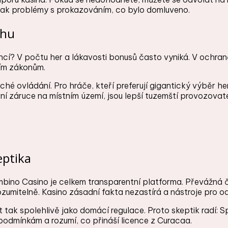
 tak problémy s prokazováním, co bylo domluveno.
rhu
ncí? V počtu her a lákavosti bonusů často vyniká. V ochra
ním zákonům.
é ovládání. Pro hráče, kteří preferují gigantický výběr her
vní záruce na místním území, jsou lepší tuzemští provozovate
eptika
mbino Casino je celkem transparentní platforma. Převážná
zumitelně. Kasino zásadní fakta nezastírá a nástroje pro 
it tak spolehlivě jako domácí regulace. Proto skeptik radí:
podmínkám a rozumí, co přináší licence z Curacaa.