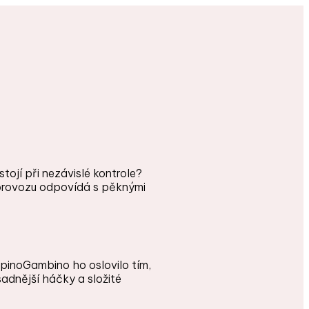
jí při nezávislé kontrole?
a provozu odpovídá s pěknými
. SpinoGambino ho oslovilo tím,
adnější háčky a složité