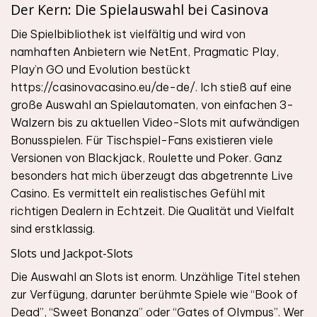
Der Kern: Die Spielauswahl bei Casinova
Die Spielbibliothek ist vielfältig und wird von
namhaften Anbietern wie NetEnt, Pragmatic Play,
Play’n GO und Evolution bestückt
https://casinovacasino.eu/de-de/
. Ich stieß auf eine
große Auswahl an Spielautomaten, von einfachen 3-
Walzern bis zu aktuellen Video-Slots mit aufwändigen
Bonusspielen. Für Tischspiel-Fans existieren viele
Versionen von Blackjack, Roulette und Poker. Ganz
besonders hat mich überzeugt das abgetrennte Live
Casino. Es vermittelt ein realistisches Gefühl mit
richtigen Dealern in Echtzeit. Die Qualität und Vielfalt
sind erstklassig.
Slots und Jackpot-Slots
Die Auswahl an Slots ist enorm. Unzählige Titel stehen
zur Verfügung, darunter berühmte Spiele wie “Book of
Dead”, “Sweet Bonanza” oder “Gates of Olympus”. Wer