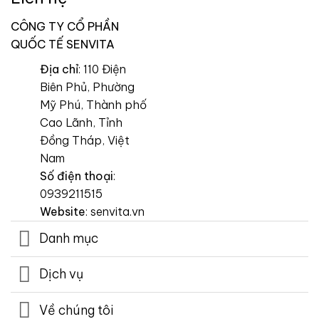
CÔNG TY CỔ PHẦN
QUỐC TẾ SENVITA
Địa chỉ
: 110 Điện
Biên Phủ, Phường
Mỹ Phú, Thành phố
Cao Lãnh, Tỉnh
Đồng Tháp, Việt
Nam
Số điện thoại
:
0939211515
Website
: senvita.vn
Danh mục
Dịch vụ
Về chúng tôi