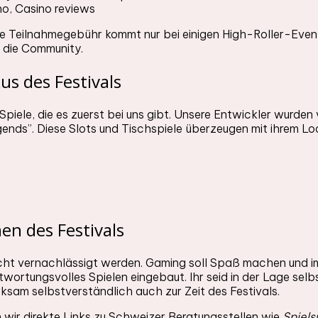
ne Teilnahmegebühr kommt nur bei einigen High-Roller-Event
an die Community.
s des Festivals
piele, die es zuerst bei uns gibt. Unsere Entwickler wurde
nds”. Diese Slots und Tischspiele überzeugen mit ihrem Look
n des Festivals
 nicht vernachlässigt werden. Gaming soll Spaß machen un
ntwortungsvolles Spielen eingebaut. Ihr seid in der Lage se
rksam selbstverständlich auch zur Zeit des Festivals.
en wir direkte Links zu Schweizer Beratungsstellen wie
Spiels