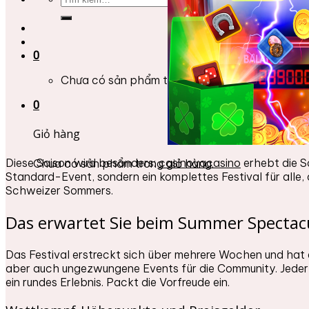
kiếm:
0
Chưa có sản phẩm trong giỏ hàng.
0
Giỏ hàng
Diese Saison wird besonders:
casinovacasino
erhebt die S
Chưa có sản phẩm trong giỏ hàng.
Standard-Event, sondern ein komplettes Festival für alle,
Schweizer Sommers.
Das erwartet Sie beim Summer Spectacu
Das Festival erstreckt sich über mehrere Wochen und hat e
aber auch ungezwungene Events für die Community. Jeder 
ein rundes Erlebnis. Packt die Vorfreude ein.