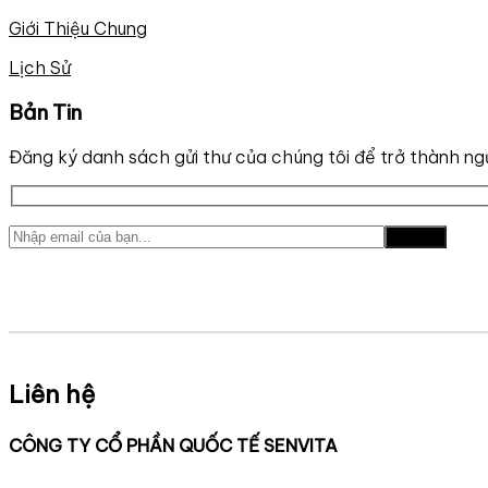
Giới Thiệu Chung
Lịch Sử
Bản Tin
Đăng ký danh sách gửi thư của chúng tôi để trở thành ng
Liên hệ
CÔNG TY CỔ PHẦN QUỐC TẾ SENVITA