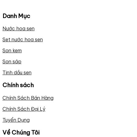
Danh Mục
Nước hoa sen
Set nước hoa sen
Son kem
Son sáp
Tinh dầu sen
Chính sách
Chính Sách Bán Hàng
Chính Sách Đại Lý
Tuyển Dụng
Về Chúng Tôi