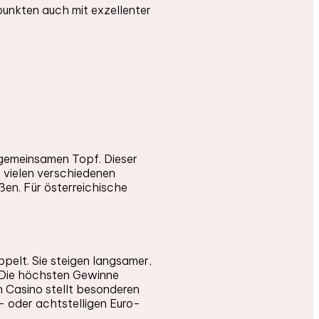
punkten auch mit exzellenter
n gemeinsamen Topf. Dieser
s vielen verschiedenen
en. Für österreichische
pelt. Sie steigen langsamer,
. Die höchsten Gewinne
n Casino stellt besonderen
- oder achtstelligen Euro-