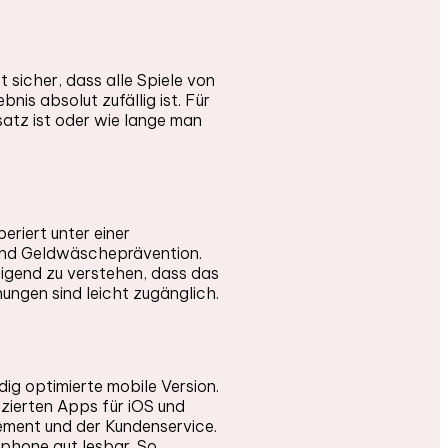
sicher, dass alle Spiele von
is absolut zufällig ist. Für
satz ist oder wie lange man
riert unter einer
s und Geldwäscheprävention.
higend zu verstehen, dass das
ungen sind leicht zugänglich.
dig optimierte mobile Version.
zierten Apps für iOS und
ement und der Kundenservice.
tphone gut lesbar. So