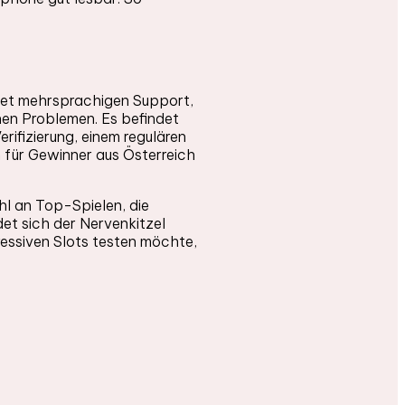
etet mehrsprachigen Support,
hen Problemen. Es befindet
ifizierung, einem regulären
n für Gewinner aus Österreich
hl an Top-Spielen, die
det sich der Nervenkitzel
ressiven Slots testen möchte,