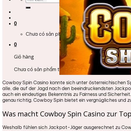
kiếm:
0
Chưa có sản phẩm trong giỏ hàng.
0
Giỏ hàng
Chưa có sản phẩm trong giỏ hàng.
Cowboy Spin Casino konnte sich unter österreichischen Spiel
alle, die auf der Jagd nach den beeindruckendsten Jackpot
auch ein eindeutiges Bekenntnis zu Fairness und Sicherhei
genau richtig. Cowboy Spin bietet ein vergnügliches und z
Was macht Cowboy Spin Casino zur Top-
Weshalb fühlen sich Jackpot-Jäger ausgerechnet zu Cowbo