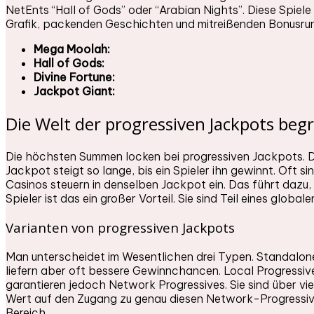
NetEnts “Hall of Gods” oder “Arabian Nights”. Diese Spiele
Grafik, packenden Geschichten und mitreißenden Bonusrunde
Mega Moolah:
Hall of Gods:
Divine Fortune:
Jackpot Giant:
Die Welt der progressiven Jackpots begr
Die höchsten Summen locken bei progressiven Jackpots. Das
Jackpot steigt so lange, bis ein Spieler ihn gewinnt. Oft 
Casinos steuern in denselben Jackpot ein. Das führt dazu
Spieler ist das ein großer Vorteil. Sie sind Teil eines glo
Varianten von progressiven Jackpots
Man unterscheidet im Wesentlichen drei Typen. Standalone-
liefern aber oft bessere Gewinnchancen. Local Progressiv
garantieren jedoch Network Progressives. Sie sind über v
Wert auf den Zugang zu genau diesen Network-Progressiven
Bereich.