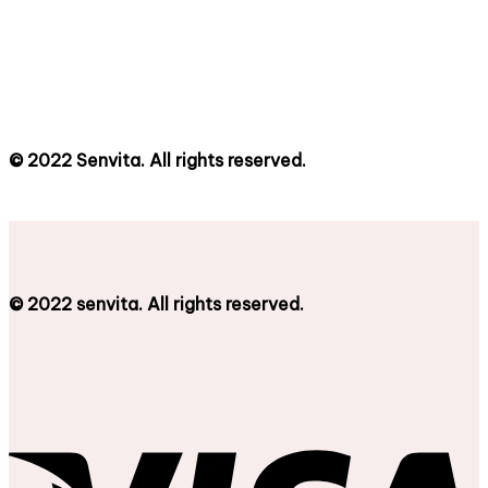
© 2022 Senvita. All rights reserved.
© 2022 senvita. All rights reserved.