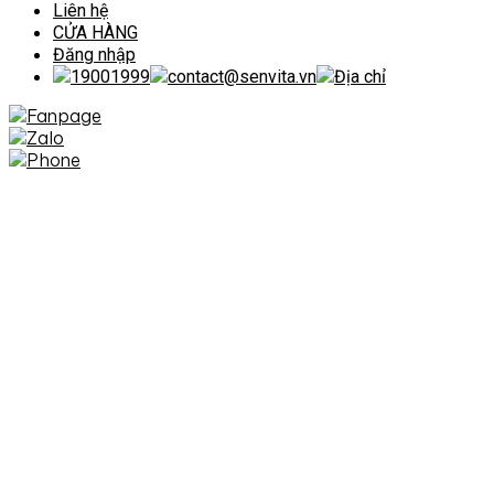
Liên hệ
CỬA HÀNG
Đăng nhập
19001999
contact@senvita.vn
Địa chỉ