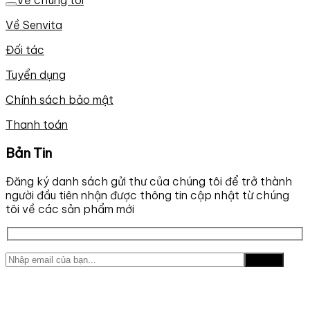
Về Senvita
Đối tác
Tuyển dụng
Chính sách bảo mật
Thanh toán
Bản Tin
Đăng ký danh sách gửi thư của chúng tôi để trở thành
người đầu tiên nhận được thông tin cập nhật từ chúng
tôi về các sản phẩm mới