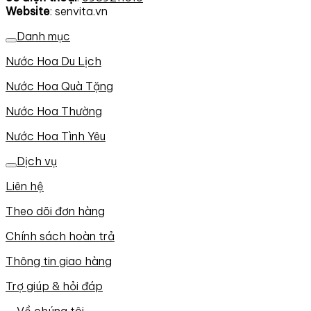
Website
: senvita.vn
Danh mục
Nước Hoa Du Lịch
Nước Hoa Quà Tặng
Nước Hoa Thường
Nước Hoa Tình Yêu
Dịch vụ
Liên hệ
Theo dõi đơn hàng
Chính sách hoàn trả
Thông tin giao hàng
Trợ giúp & hỏi đáp
Về chúng tôi