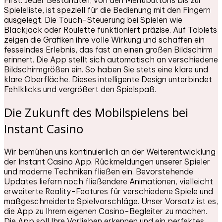
First. Jeder Bestandteil, von den Menübuttons bis zur
Spieleliste, ist speziell für die Bedienung mit den Fingern
ausgelegt. Die Touch-Steuerung bei Spielen wie
Blackjack oder Roulette funktioniert präzise. Auf Tablets
zeigen die Grafiken ihre volle Wirkung und schaffen ein
fesselndes Erlebnis, das fast an einen großen Bildschirm
erinnert. Die App stellt sich automatisch an verschiedene
Bildschirmgrößen ein. So haben Sie stets eine klare und
klare Oberfläche. Dieses intelligente Design unterbindet
Fehlklicks und vergrößert den Spielspaß.
Die Zukunft des Mobilspielens bei
Instant Casino
Wir bemühen uns kontinuierlich an der Weiterentwicklung
der Instant Casino App. Rückmeldungen unserer Spieler
und moderne Techniken fließen ein. Bevorstehende
Updates liefern noch fließendere Animationen, vielleicht
erweiterte Reality-Features für verschiedene Spiele und
maßgeschneiderte Spielvorschläge. Unser Vorsatz ist es,
die App zu Ihrem eigenen Casino-Begleiter zu machen.
Die App soll Ihre Vorlieben erkennen und ein perfektes,