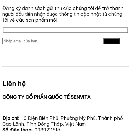
Đăng ký danh sách gửi thư của chúng tôi để trở thành
người đầu tiên nhận được thông tin cập nhật từ chúng
tôi về các sản phẩm mới
Liên hệ
CÔNG TY CỔ PHẦN QUỐC TẾ SENVITA
Địa chỉ
: 110 Điện Biên Phủ, Phường Mỹ Phú, Thành phố
Cao Lãnh, Tỉnh Đồng Tháp, Việt Nam
Số điện thoại
:
0939211515