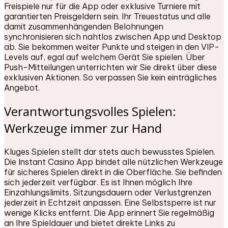
Freispiele nur für die App oder exklusive Turniere mit
garantierten Preisgeldern sein. Ihr Treuestatus und alle
damit zusammenhängenden Belohnungen
synchronisieren sich nahtlos zwischen App und Desktop
ab. Sie bekommen weiter Punkte und steigen in den VIP-
Levels auf, egal auf welchem Gerät Sie spielen. Über
Push-Mitteilungen unterrichten wir Sie direkt über diese
exklusiven Aktionen. So verpassen Sie kein einträgliches
Angebot.
Verantwortungsvolles Spielen:
Werkzeuge immer zur Hand
Kluges Spielen stellt dar stets auch bewusstes Spielen.
Die Instant Casino App bindet alle nützlichen Werkzeuge
für sicheres Spielen direkt in die Oberfläche. Sie befinden
sich jederzeit verfügbar. Es ist Ihnen möglich Ihre
Einzahlungslimits, Sitzungsdauern oder Verlustgrenzen
jederzeit in Echtzeit anpassen. Eine Selbstsperre ist nur
wenige Klicks entfernt. Die App erinnert Sie regelmäßig
an Ihre Spieldauer und bietet direkte Links zu