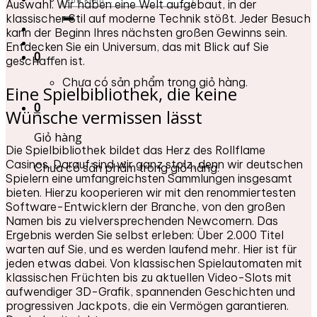
Auswahl. Wir haben eine Welt aufgebaut, in der
kiếm:
klassischer Stil auf moderne Technik stößt. Jeder Besuch
kann der Beginn Ihres nächsten großen Gewinns sein.
Entdecken Sie ein Universum, das mit Blick auf Sie
0
geschaffen ist.
Chưa có sản phẩm trong giỏ hàng.
Eine Spielbibliothek, die keine
0
Wünsche vermissen lässt
Giỏ hàng
Die Spielbibliothek bildet das Herz des Rollflame
Casinos. Darauf sind wir ganz stolz, denn wir deutschen
Chưa có sản phẩm trong giỏ hàng.
Spielern eine umfangreichsten Sammlungen insgesamt
bieten. Hierzu kooperieren wir mit den renommiertesten
Software-Entwicklern der Branche, von den großen
Namen bis zu vielversprechenden Newcomern. Das
Ergebnis werden Sie selbst erleben: Über 2.000 Titel
warten auf Sie, und es werden laufend mehr. Hier ist für
jeden etwas dabei. Von klassischen Spielautomaten mit
klassischen Früchten bis zu aktuellen Video-Slots mit
aufwendiger 3D-Grafik, spannenden Geschichten und
progressiven Jackpots, die ein Vermögen garantieren.