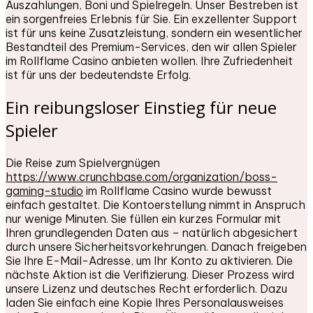
Auszahlungen, Boni und Spielregeln. Unser Bestreben ist
ein sorgenfreies Erlebnis für Sie. Ein exzellenter Support
ist für uns keine Zusatzleistung, sondern ein wesentlicher
Bestandteil des Premium-Services, den wir allen Spieler
im Rollflame Casino anbieten wollen. Ihre Zufriedenheit
ist für uns der bedeutendste Erfolg.
Ein reibungsloser Einstieg für neue
Spieler
Die Reise zum Spielvergnügen
https://www.crunchbase.com/organization/boss-
gaming-studio
im Rollflame Casino wurde bewusst
einfach gestaltet. Die Kontoerstellung nimmt in Anspruch
nur wenige Minuten. Sie füllen ein kurzes Formular mit
Ihren grundlegenden Daten aus – natürlich abgesichert
durch unsere Sicherheitsvorkehrungen. Danach freigeben
Sie Ihre E-Mail-Adresse, um Ihr Konto zu aktivieren. Die
nächste Aktion ist die Verifizierung. Dieser Prozess wird
unsere Lizenz und deutsches Recht erforderlich. Dazu
laden Sie einfach eine Kopie Ihres Personalausweises