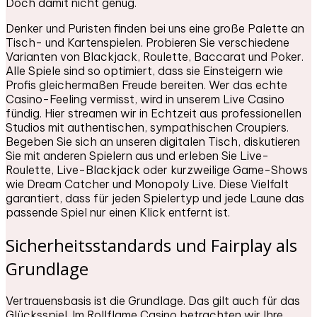
Doch damit nicht genug.
Denker und Puristen finden bei uns eine große Palette an
Tisch- und Kartenspielen. Probieren Sie verschiedene
Varianten von Blackjack, Roulette, Baccarat und Poker.
Alle Spiele sind so optimiert, dass sie Einsteigern wie
Profis gleichermaßen Freude bereiten. Wer das echte
Casino-Feeling vermisst, wird in unserem Live Casino
fündig. Hier streamen wir in Echtzeit aus professionellen
Studios mit authentischen, sympathischen Croupiers.
Begeben Sie sich an unseren digitalen Tisch, diskutieren
Sie mit anderen Spielern aus und erleben Sie Live-
Roulette, Live-Blackjack oder kurzweilige Game-Shows
wie Dream Catcher und Monopoly Live. Diese Vielfalt
garantiert, dass für jeden Spielertyp und jede Laune das
passende Spiel nur einen Klick entfernt ist.
Sicherheitsstandards und Fairplay als
Grundlage
Vertrauensbasis ist die Grundlage. Das gilt auch für das
Glücksspiel. Im Rollflame Casino betrachten wir Ihre