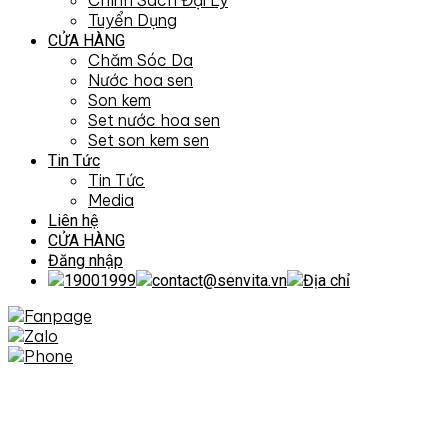
Tuyển Dụng
CỬA HÀNG
Chăm Sóc Da
Nước hoa sen
Son kem
Set nước hoa sen
Set son kem sen
Tin Tức
Tin Tức
Media
Liên hệ
CỬA HÀNG
Đăng nhập
19001999
contact@senvita.vn
Địa chỉ