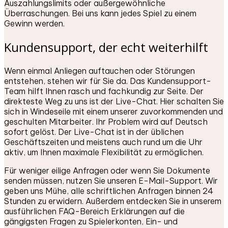
Auszahlungslimits oder außergewöhnliche
Überraschungen. Bei uns kann jedes Spiel zu einem
Gewinn werden.
Kundensupport, der echt weiterhilft
Wenn einmal Anliegen auftauchen oder Störungen
entstehen, stehen wir für Sie da. Das Kundensupport-
Team hilft Ihnen rasch und fachkundig zur Seite. Der
direkteste Weg zu uns ist der Live-Chat. Hier schalten Sie
sich in Windeseile mit einem unserer zuvorkommenden und
geschulten Mitarbeiter. Ihr Problem wird auf Deutsch
sofort gelöst. Der Live-Chat ist in der üblichen
Geschäftszeiten und meistens auch rund um die Uhr
aktiv, um Ihnen maximale Flexibilität zu ermöglichen.
Für weniger eilige Anfragen oder wenn Sie Dokumente
senden müssen, nutzen Sie unseren E-Mail-Support. Wir
geben uns Mühe, alle schriftlichen Anfragen binnen 24
Stunden zu erwidern. Außerdem entdecken Sie in unserem
ausführlichen FAQ-Bereich Erklärungen auf die
gängigsten Fragen zu Spielerkonten, Ein- und