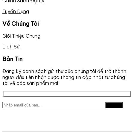
Chính Sách Đại Lý
Tuyển Dụng
Về Chúng Tôi
Giới Thiệu Chung
Lịch Sử
Bản Tin
Đăng ký danh sách gửi thư của chúng tôi để trở thành
người đầu tiên nhận được thông tin cập nhật từ chúng
tôi về các sản phẩm mới