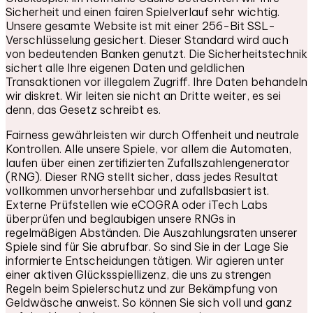
Sicherheit und einen fairen Spielverlauf sehr wichtig.
Unsere gesamte Website ist mit einer 256-Bit SSL-
Verschlüsselung gesichert. Dieser Standard wird auch
von bedeutenden Banken genutzt. Die Sicherheitstechnik
sichert alle Ihre eigenen Daten und geldlichen
Transaktionen vor illegalem Zugriff. Ihre Daten behandeln
wir diskret. Wir leiten sie nicht an Dritte weiter, es sei
denn, das Gesetz schreibt es.
Fairness gewährleisten wir durch Offenheit und neutrale
Kontrollen. Alle unsere Spiele, vor allem die Automaten,
laufen über einen zertifizierten Zufallszahlengenerator
(RNG). Dieser RNG stellt sicher, dass jedes Resultat
vollkommen unvorhersehbar und zufallsbasiert ist.
Externe Prüfstellen wie eCOGRA oder iTech Labs
überprüfen und beglaubigen unsere RNGs in
regelmäßigen Abständen. Die Auszahlungsraten unserer
Spiele sind für Sie abrufbar. So sind Sie in der Lage Sie
informierte Entscheidungen tätigen. Wir agieren unter
einer aktiven Glücksspiellizenz, die uns zu strengen
Regeln beim Spielerschutz und zur Bekämpfung von
Geldwäsche anweist. So können Sie sich voll und ganz