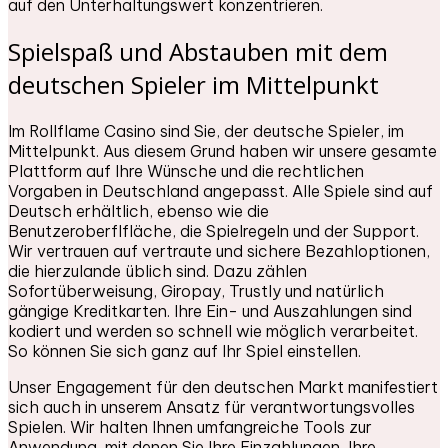
auf den Unterhaltungswert konzentrieren.
Spielspaß und Abstauben mit dem
deutschen Spieler im Mittelpunkt
Im Rollflame Casino sind Sie, der deutsche Spieler, im
Mittelpunkt. Aus diesem Grund haben wir unsere gesamte
Plattform auf Ihre Wünsche und die rechtlichen
Vorgaben in Deutschland angepasst. Alle Spiele sind auf
Deutsch erhältlich, ebenso wie die
Benutzeroberflfläche, die Spielregeln und der Support.
Wir vertrauen auf vertraute und sichere Bezahloptionen,
die hierzulande üblich sind. Dazu zählen
Sofortüberweisung, Giropay, Trustly und natürlich
gängige Kreditkarten. Ihre Ein- und Auszahlungen sind
kodiert und werden so schnell wie möglich verarbeitet.
So können Sie sich ganz auf Ihr Spiel einstellen.
Unser Engagement für den deutschen Markt manifestiert
sich auch in unserem Ansatz für verantwortungsvolles
Spielen. Wir halten Ihnen umfangreiche Tools zur
Anwendung, mit denen Sie Ihre Einzahlungen, Ihre