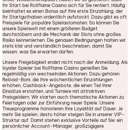
Ihr Start bei Rollflame Casino sich für Sie rentiert. Häufig
beinhaltet es einen Bonus auf Ihre erste Einzahlung, der
Ihr Startguthaben ordentlich aufstockt. Dazu gibt es oft
Freispiele für populäre Spielautomaten. So können Sie
unsere Spielwelt mit einem größeren Budget
durchstöbern und die Mechanik der Slots ohne großes
Risiko kennenlernen. Die genauen Bedingungen halten wir
stets klar und verständlich beschrieben, damit Sie
wissen, was Sie erwarten dürfen.
Unsere Freigebigkeit endet nicht nach der Anmeldung. Als
loyaler Spieler bei Rollflame Casino genießen Sie
regelmäßig von wechselnden Aktionen. Dazu gehören
Reload-Boni, die Ihre wöchentlichen Einzahlungen
erhöhen, Cashback-Angebote, die einen Teil Ihrer
Einsätze erstatten, und Turniere mit attraktiven
Preisgeldern. Wir starten auch thematische Aktionen zu
Feiertagen oder zur Einführung neuer Spiele. Unsere
Treueprogramme honorieren Ihre Loyalität auf Dauer. Je
mehr Sie spielen, desto höher steigen Sie in unserer VIP-
Struktur auf. Damit stehen exklusive Vorteile auf Sie: ein
persönlicher Account-Manager, großzügigere