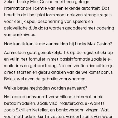
Zeker. Lucky Max Casino heeft een geldige
internationale licentie van een erkende autoriteit. Dat
houdt in dat het platform moet naleven strenge regels
voor eerlijk spel, bescherming van spelers en
geldveiligheid. Je data worden gecodeerd met codering
van bankniveau.
Hoe kan ik kan ik me aanmelden bij Lucky Max Casino?
Aanmelden gaat gemakkelijk. Tik op de registratieknop
en vul in het formulier in met basisinformatie zoals je e-
mailadres en geboortedag. Na een verificatiemail kun je
direct storten en gebruikmaken van de welkomstbonus.
Bekijk wel even de gebruiksvoorwaarden.
Welke betaalmethoden worden aanvaard?
Het casino aanvaardt verschillende internationale
betaalmiddelen, zoals Visa, Mastercard, e-wallets
zoals Skrill en Neteller, en bankoverschrijvingen. Wat
voor methode je kunt inzetten, varieert soms van waar