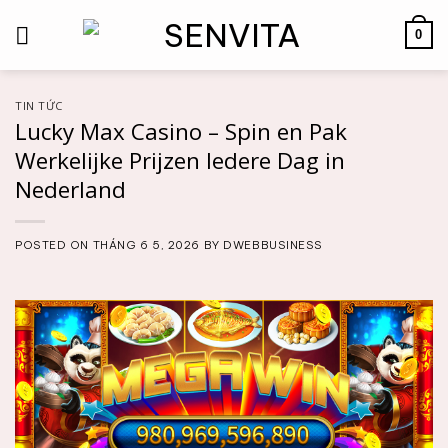
Skip
to
0
content
TIN TỨC
Lucky Max Casino – Spin en Pak
Werkelijke Prijzen Iedere Dag in
Nederland
POSTED ON
THÁNG 6 5, 2026
BY
DWEBBUSINESS