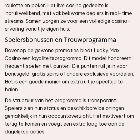
roulette en poker. Het live casino gedeelte is
indrukwekkend, met vakbekwame dealers in real-time
streams. Samen zorgen ze voor een volledige casino-
ervaring vanuit je eigen huis.
Spelersbonussen en Trouwprogramma
Bovenop de gewone promoties biedt Lucky Max
Casino een loyaliteitsprogramma. Dit model honoreert
frequent spelen met punten. Die punten ruil je in voor
bonusgeld, gratis spins of andere exclusieve voordelen.
Het is een goede manier om extra uit je speeltijd te
halen.
De structuur van het programma is transparant.
Spelers zien hun status en beschikbare beloningen
gemakkelijk in hun accountoverzicht. Het motiveert om
terug te komen en voegt een extra laag toe aan de
dagelijkse acties.