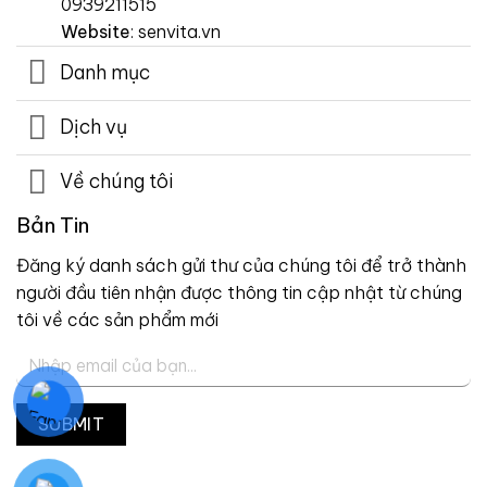
0939211515
Website
: senvita.vn
Danh mục
Dịch vụ
Về chúng tôi
Bản Tin
Đăng ký danh sách gửi thư của chúng tôi để trở thành
người đầu tiên nhận được thông tin cập nhật từ chúng
tôi về các sản phẩm mới