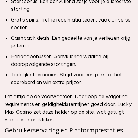
Startbonus: Een aanvullend zetje voor je allereerste
storting.
Gratis spins: Tref je regelmatig tegen, vaak bij verse
spellen.
Cashback deals: Een gedeelte van je verliezen krijg
je terug.
Herlaadbonussen: Aanvullende waarde bij
daaropvolgende stortingen.
Tijdelijke toernooien: Strijd voor een plek op het
scorebord en win extra prijzen.
Let altijd op de voorwaarden. Doorloop de wagering
requirements en geldigheidstermijnen goed door. Lucky
Max Casino zet deze helder op de site, wat getuigt
van goede praktijken.
Gebruikerservaring en Platformprestaties