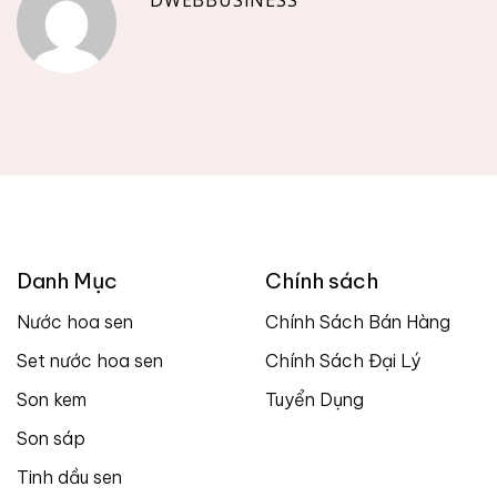
Danh Mục
Chính sách
Nước hoa sen
Chính Sách Bán Hàng
Set nước hoa sen
Chính Sách Đại Lý
Son kem
Tuyển Dụng
Son sáp
Tinh dầu sen