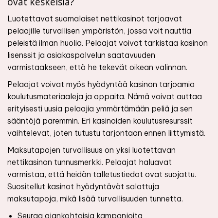
ovat keskeisiä?
Luotettavat suomalaiset nettikasinot tarjoavat
pelaajille turvallisen ympäristön, jossa voit nauttia
peleistä ilman huolia. Pelaajat voivat tarkistaa kasinon
lisenssit ja asiakaspalvelun saatavuuden
varmistaakseen, että he tekevät oikean valinnan.
Pelaajat voivat myös hyödyntää kasinon tarjoamia
koulutusmateriaaleja ja oppaita. Nämä voivat auttaa
erityisesti uusia pelaajia ymmärtämään peliä ja sen
sääntöjä paremmin. Eri kasinoiden koulutusresurssit
vaihtelevat, joten tutustu tarjontaan ennen liittymistä.
Maksutapojen turvallisuus on yksi luotettavan
nettikasinon tunnusmerkki. Pelaajat haluavat
varmistaa, että heidän talletustiedot ovat suojattu.
Suositellut kasinot hyödyntävät salattuja
maksutapoja, mikä lisää turvallisuuden tunnetta.
Seuraa ajankohtaisia kampanjoita