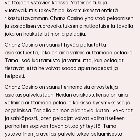
voittojaan ystävien kanssa. Yhteisön tuki ja
vuorovaikutus tekevät pelikokemuksesta entistä
rikastuttavamman. Chanz Casino yhdistää pelaamisen
ja sosiaalisen vuorovaikutuksen ainutlaatuisella tavalla,
joka on houkutellut monia pelaajia.
Chanz Casino on saanut hyvää palautetta
asiakastuesta, joka on aina valmis auttamaan pelaajia.
Tämä lisää luottamusta ja varmuutta, kun pelaajat
tietävät, että he voivat saada apua nopeasti ja
helposti.
Chanz Casino on saanut erinomaisia arvosteluja
asiakaspalvelustaan. Heidän asiakastukensa on aina
valmiina auttamaan pelaajia kaikissa kysymyksissä ja
ongelmissa. Tarjolla on monia kanavia, kuten live-chat
ja sähköposti, joten pelaajat voivat valita itselleen
parhaiten sopivan tavan ottaa yhteyttä. Tämä
ystävällinen ja avulias palvelu tekee pelaamisesta