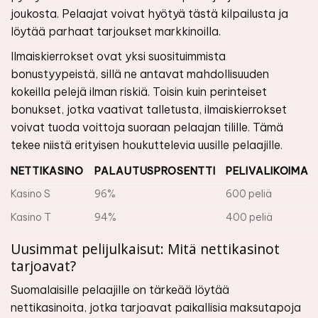
joukosta. Pelaajat voivat hyötyä tästä kilpailusta ja
löytää parhaat tarjoukset markkinoilla.
Ilmaiskierrokset ovat yksi suosituimmista
bonustyypeistä, sillä ne antavat mahdollisuuden
kokeilla pelejä ilman riskiä. Toisin kuin perinteiset
bonukset, jotka vaativat talletusta, ilmaiskierrokset
voivat tuoda voittoja suoraan pelaajan tilille. Tämä
tekee niistä erityisen houkuttelevia uusille pelaajille.
NETTIKASINO
PALAUTUSPROSENTTI
PELIVALIKOIMA
Kasino S
96%
600 peliä
Kasino T
94%
400 peliä
Uusimmat pelijulkaisut: Mitä nettikasinot
tarjoavat?
Suomalaisille pelaajille on tärkeää löytää
nettikasinoita, jotka tarjoavat paikallisia maksutapoja