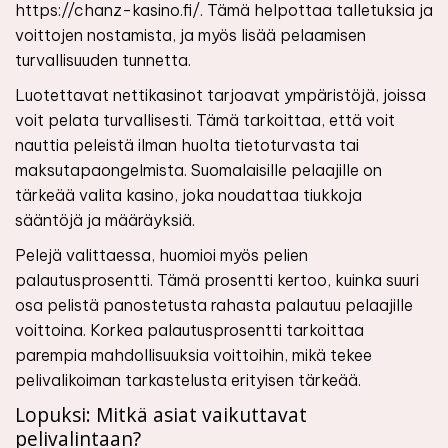
https://chanz-kasino.fi/
. Tämä helpottaa talletuksia ja
voittojen nostamista, ja myös lisää pelaamisen
turvallisuuden tunnetta.
Luotettavat nettikasinot tarjoavat ympäristöjä, joissa
voit pelata turvallisesti. Tämä tarkoittaa, että voit
nauttia peleistä ilman huolta tietoturvasta tai
maksutapaongelmista. Suomalaisille pelaajille on
tärkeää valita kasino, joka noudattaa tiukkoja
sääntöjä ja määräyksiä.
Pelejä valittaessa, huomioi myös pelien
palautusprosentti. Tämä prosentti kertoo, kuinka suuri
osa pelistä panostetusta rahasta palautuu pelaajille
voittoina. Korkea palautusprosentti tarkoittaa
parempia mahdollisuuksia voittoihin, mikä tekee
pelivalikoiman tarkastelusta erityisen tärkeää.
Lopuksi: Mitkä asiat vaikuttavat
pelivalintaan?