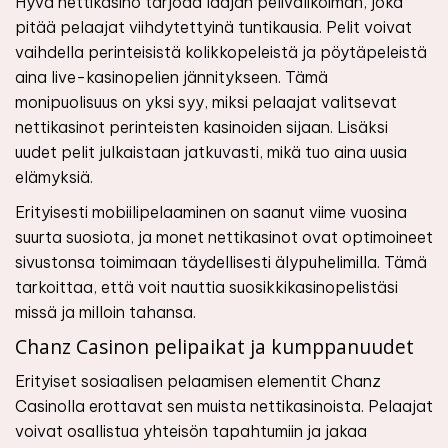
Hyvä nettikasino tarjoaa laajan pelivalikoiman, joka
pitää pelaajat viihdytettyinä tuntikausia. Pelit voivat
vaihdella perinteisistä kolikkopeleistä ja pöytäpeleistä
aina live-kasinopelien jännitykseen. Tämä
monipuolisuus on yksi syy, miksi pelaajat valitsevat
nettikasinot perinteisten kasinoiden sijaan. Lisäksi
uudet pelit julkaistaan jatkuvasti, mikä tuo aina uusia
elämyksiä.
Erityisesti mobiilipelaaminen on saanut viime vuosina
suurta suosiota, ja monet nettikasinot ovat optimoineet
sivustonsa toimimaan täydellisesti älypuhelimilla. Tämä
tarkoittaa, että voit nauttia suosikkikasinopelistäsi
missä ja milloin tahansa.
Chanz Casinon pelipaikat ja kumppanuudet
Erityiset sosiaalisen pelaamisen elementit Chanz
Casinolla erottavat sen muista nettikasinoista. Pelaajat
voivat osallistua yhteisön tapahtumiin ja jakaa