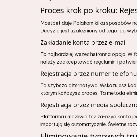
Proces krok po kroku: Reje
Mostbet daje Polakom kilka sposobów na r
Decyzja jest uzależniony od tego, co wyb
Zakładanie konta przez e-mail
To najbardziej wszechstronna opcja. W f
należy zaakceptować regulamin i potwierd
Rejestracja przez numer telefonu
To szybsza alternatywa. Wskazujesz kod
którym kończysz proces. Ta metoda elimin
Rejestracja przez media społecz
Platforma umożliwia też założyć konto j
importują się automatycznie. Świetne roz
Eliminowanie typowych trud