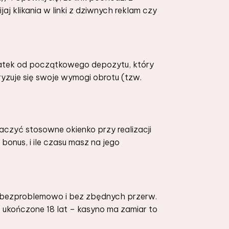
j klikania w linki z dziwnych reklam czy
datek od początkowego depozytu, który
yzuje się swoje wymogi obrotu (tzw.
czyć stosowne okienko przy realizacji
bonus, i ile czasu masz na jego
ie bezproblemowo i bez zbędnych przerw.
 ukończone 18 lat – kasyno ma zamiar to