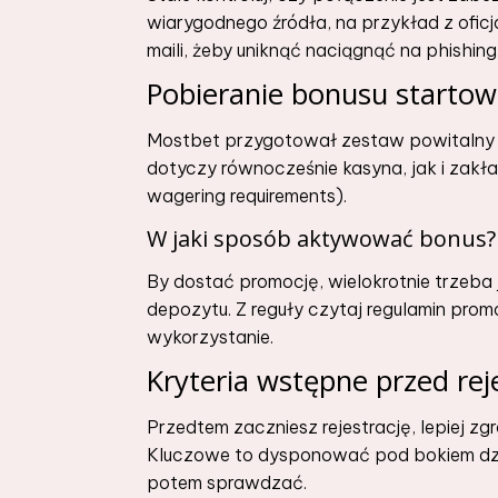
wiarygodnego źródła, na przykład z oficj
maili, żeby uniknąć naciągnąć na phishing
Pobieranie bonusu startow
Mostbet przygotował zestaw powitalny 
dotyczy równocześnie kasyna, jak i zakł
wagering requirements).
W jaki sposób aktywować bonus?
By dostać promocję, wielokrotnie trzeba
depozytu. Z reguły czytaj regulamin promo
wykorzystanie.
Kryteria wstępne przed rej
Przedtem zaczniesz rejestrację, lepiej 
Kluczowe to dysponować pod bokiem dział
potem sprawdzać.