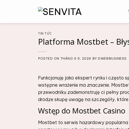
Skip
to
content
TIN TỨC
Platforma Mostbet – Błys
POSTED ON
THÁNG 6 5, 2026
BY
DWEBBUSINESS
Funkcjonuję jako ekspert rynku i często 
wstępne wrażenie ma znaczenie. Mostbet
przewodniku zademonstruję ci pełny proc
drodze skupę uwagę na szczegóły, które 
Wstęp do Mostbet Casino
Mostbet to serwis hazardowy popularna n