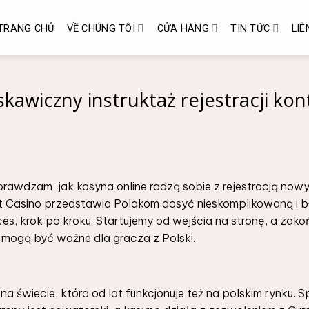
TRANG CHỦ
VỀ CHÚNG TÔI
CỬA HÀNG
TIN TỨC
LIÊ
kawiczny instruktaż rejestracji kon
sprawdzam, jak kasyna online radzą sobie z rejestracją no
 Casino przedstawia Polakom dosyć nieskomplikowaną i bł
es, krok po kroku. Startujemy od wejścia na stronę, a za
mogą być ważne dla gracza z Polski.
a świecie, która od lat funkcjonuje też na polskim rynku.