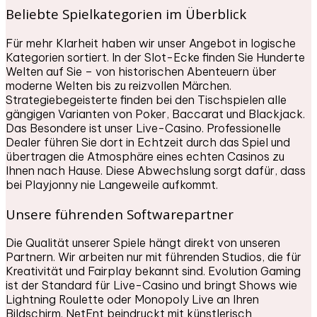
Beliebte Spielkategorien im Überblick
Für mehr Klarheit haben wir unser Angebot in logische
Kategorien sortiert. In der Slot-Ecke finden Sie Hunderte
Welten auf Sie – von historischen Abenteuern über
moderne Welten bis zu reizvollen Märchen.
Strategiebegeisterte finden bei den Tischspielen alle
gängigen Varianten von Poker, Baccarat und Blackjack.
Das Besondere ist unser Live-Casino. Professionelle
Dealer führen Sie dort in Echtzeit durch das Spiel und
übertragen die Atmosphäre eines echten Casinos zu
Ihnen nach Hause. Diese Abwechslung sorgt dafür, dass
bei Playjonny nie Langeweile aufkommt.
Unsere führenden Softwarepartner
Die Qualität unserer Spiele hängt direkt von unseren
Partnern. Wir arbeiten nur mit führenden Studios, die für
Kreativität und Fairplay bekannt sind. Evolution Gaming
ist der Standard für Live-Casino und bringt Shows wie
Lightning Roulette oder Monopoly Live an Ihren
Bildschirm. NetEnt beindruckt mit künstlerisch