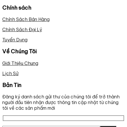
Chính sách
Chính Sách Bán Hàng
Chính Sách Đại Lý
Tuyển Dụng
Về Chúng Tôi
Giới Thiệu Chung
Lịch Sử
Bản Tin
Đăng ký danh sách gửi thư của chúng tôi để trở thành
người đầu tiên nhận được thông tin cập nhật từ chúng
tôi về các sản phẩm mới