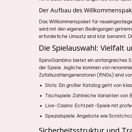
Der Aufbau des Willkommenspak
Das Willkommenspaket für neueingestiegene
wird mit den eigenen Bedingungen getrennt
erforderliche Umsatz sind klar benannt. 
Die Spielauswahl: Vielfalt u
SpinoGambino bietet ein umfangreiches Spi
der Spiele. Jegliche kommen von renommie
Zufallszahlengeneratoren (RNGs) sind von n
Slots: Ein großer Katalog geht von kl
Tischspiele: Zahlreiche Varianten von 
Live-Casino: Echtzeit-Spiele mit profe
Spezialspiele: Angebote wie Scratchc
Sicherheitsstruktur und Tr