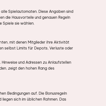
r alle Spielautomaten. Diese Angaben sind
den die Hausvorteile und genauen Regeln
e Spiele sie wählen.
en, mit denen Mitglieder ihre Aktivität
en selbst Limits für Depots, Verluste oder
 Hinweise und Adressen zu Anlaufstellen
rden, zeigt den hohen Rang des
chen Bedingungen auf. Die Bonusregeln
 liegen sich im üblichen Rahmen. Das