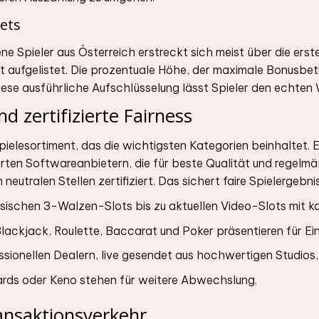
ets
 Spieler aus Österreich erstreckt sich meist über die erst
 aufgelistet. Die prozentuale Höhe, der maximale Bonusbetr
Diese ausführliche Aufschlüsselung lässt Spieler den echte
nd zertifizierte Fairness
elesortiment, das die wichtigsten Kategorien beinhaltet. E
rten Softwareanbietern, die für beste Qualität und regelmä
eutralen Stellen zertifiziert. Das sichert faire Spielergebni
assischen 3-Walzen-Slots bis zu aktuellen Video-Slots mit 
Blackjack, Roulette, Baccarat und Poker präsentieren für E
ssionellen Dealern, live gesendet aus hochwertigen Studios
ards oder Keno stehen für weitere Abwechslung.
ansaktionsverkehr