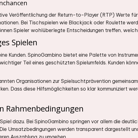
nnchancen
aktive Veröffentlichung der Return-to-Player (RTP) Werte fü
rmationen. Bei Tischspielen wie Blackjack oder Roulette wer
t können Spieler wohlüberlegte Entscheidungen treffen, welch
es Spielen
eine Kunden. SpinoGambino bietet eine Palette von Instrument
 wichtiger Teil eines geschützten Spielumfelds. Kunden könn
annten Organisationen zur Spielsuchtprävention gemeinsam.
ken. Dass diese Hilfsmöglichkeiten so klar kommuniziert we
hen Rahmenbedingungen
Spiel dazu. Bei SpinoGambino springen vor allem die deutli
. Die Umsatzbedingungen werden transparent dargestellt und
teren Auszahlung zu umgehen.