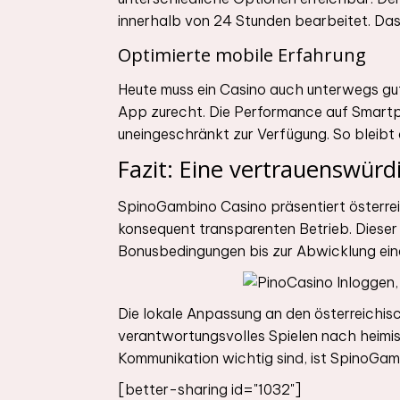
innerhalb von 24 Stunden bearbeitet. Da
Optimierte mobile Erfahrung
Heute muss ein Casino auch unterwegs gut
App zurecht. Die Performance auf Smartpho
uneingeschränkt zur Verfügung. So bleibt 
Fazit: Eine vertrauenswürd
SpinoGambino Casino präsentiert österrei
konsequent transparenten Betrieb. Dieser 
Bonusbedingungen bis zur Abwicklung eine
Die lokale Anpassung an den österreichis
verantwortungsvolles Spielen nach heimisc
Kommunikation wichtig sind, ist SpinoGam
[better-sharing id="1032"]