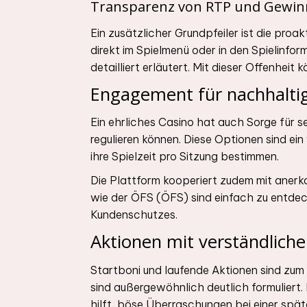
Transparenz von RTP und Gewi
Ein zusätzlicher Grundpfeiler ist die pro
direkt im Spielmenü oder in den Spielinfo
detailliert erläutert. Mit dieser Offenhei
Engagement für nachhaltig
Ein ehrliches Casino hat auch Sorge für s
regulieren können. Diese Optionen sind ein
ihre Spielzeit pro Sitzung bestimmen.
Die Plattform kooperiert zudem mit anerk
wie der ÖFS (ÖFS) sind einfach zu entdec
Kundenschutzes.
Aktionen mit verständlic
Startboni und laufende Aktionen sind zum 
sind außergewöhnlich deutlich formuliert
hilft, böse Überraschungen bei einer spä