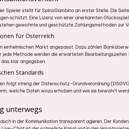
der Spieler stellt für SpinoGambino an erster Stelle. Die Se
gen schützt. Eine Lizenz von einer anerkannten Glücksspielb
n stehen gewohnte und geschützte Zahlungsmethoden zur V
onen für Österreich
en einheimischen Markt angepasst. Dazu zählen Banküberwei
 jede Methode werden die erwarteten Bearbeitungszeiten fü
h das klar angegeben.
schen Standards
 folgt streng der Datenschutz-Grundverordnung (DSGVO).
 Form, welche Daten wozu erhoben und wie sie bewahrt werd
ng unterwegs
 auch in der Kommunikation transparent agieren. Der Kunde
 Live-Chat ist der schnellste Kanal und in den Hauptspielz