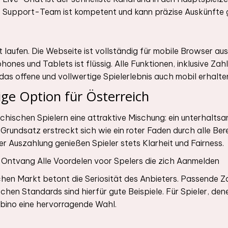
s Support-Team ist kompetent und kann präzise Auskünfte 
 laufen. Die Webseite ist vollständig für mobile Browser a
nes und Tablets ist flüssig. Alle Funktionen, inklusive Za
das offene und vollwertige Spielerlebnis auch mobil erhalte
ige Option für Österreich
chischen Spielern eine attraktive Mischung: ein unterhalt
Grundsatz erstreckt sich wie ein roter Faden durch alle Bere
r Auszahlung genießen Spieler stets Klarheit und Fairness.
chen Markt betont die Seriosität des Anbieters. Passende
hen Standards sind hierfür gute Beispiele. Für Spieler, den
bino eine hervorragende Wahl.