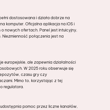
 pełni dostosowana i działa dobrze na
na komputer. Oficjalna aplikacja na iOS i
o nowych ofertach. Panel jest intuicyjny,
. Niezmienność połączenia jest na
cje europejskie, ale zapewnia działalności
 osobowych. W 2025 roku obserwuje się
depozytów, czasu gry czy
aczami. Mimo to, korzystając z tej
o regulatora.
o udostępnia pomoc przez liczne kanałów,