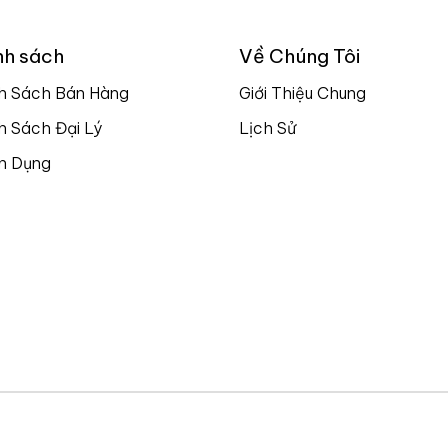
nh sách
Về Chúng Tôi
h Sách Bán Hàng
Giới Thiệu Chung
h Sách Đại Lý
Lịch Sử
n Dụng