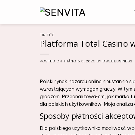
Skip
to
content
TIN TỨC
Platforma Total Casino 
POSTED ON
THÁNG 6 5, 2026
BY
DWEBBUSINESS
Polski rynek hazardu online nieustannie s
wzrastających wymagań graczy. W tym śr
graczem. Przeanalizowałem, jak marka fun
dla polskich użytkowników. Moja analiza 
Sposoby płatności akcepto
Dla polskiego użytkownika możliwość wpł