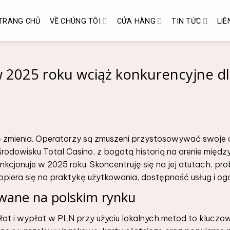
TRANG CHỦ
VỀ CHÚNG TÔI
CỬA HÀNG
TIN TỨC
LIÊ
w 2025 roku wciąż konkurencyjne dl
ię zmienia. Operatorzy są zmuszeni przystosowywać swoje of
odowisku Total Casino, z bogatą historią na arenie międz
kcjonuje w 2025 roku. Skoncentruję się na jej atutach, pr
opiera się na praktykę użytkowania, dostępność usług i og
wane na polskim rynku
at i wypłat w PLN przy użyciu lokalnych metod to kluczo