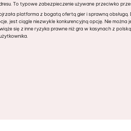
dresu. To typowe zabezpieczenie używane przeciwko prze
jrzała platforma z bogatą ofertą gier i sprawną obsługą. D
ocje, jest ciągle niezwykle konkurencyjną opcję. Nie możn
wiąże się z inne ryzyka prawne niż gra w kasynach z polsk
 użytkownika.