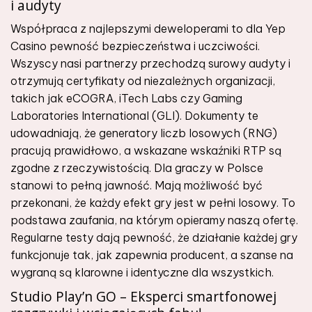
i audyty
Współpraca z najlepszymi deweloperami to dla Yep
Casino pewność bezpieczeństwa i uczciwości.
Wszyscy nasi partnerzy przechodzą surowy audyty i
otrzymują certyfikaty od niezależnych organizacji,
takich jak eCOGRA, iTech Labs czy Gaming
Laboratories International (GLI). Dokumenty te
udowadniają, że generatory liczb losowych (RNG)
pracują prawidłowo, a wskazane wskaźniki RTP są
zgodne z rzeczywistością. Dla graczy w Polsce
stanowi to pełną jawność. Mają możliwość być
przekonani, że każdy efekt gry jest w pełni losowy. To
podstawa zaufania, na którym opieramy naszą ofertę.
Regularne testy dają pewność, że działanie każdej gry
funkcjonuje tak, jak zapewnia producent, a szanse na
wygraną są klarowne i identyczne dla wszystkich.
Studio Play’n GO – Eksperci smartfonowej