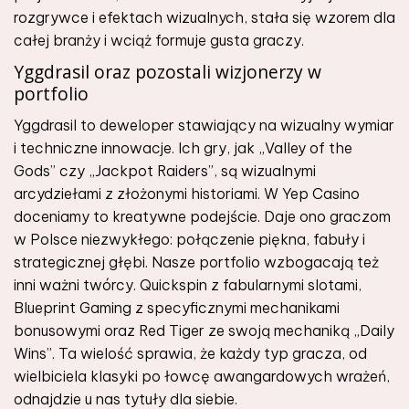
rozgrywce i efektach wizualnych, stała się wzorem dla
całej branży i wciąż formuje gusta graczy.
Yggdrasil oraz pozostali wizjonerzy w
portfolio
Yggdrasil to deweloper stawiający na wizualny wymiar
i techniczne innowacje. Ich gry, jak „Valley of the
Gods” czy „Jackpot Raiders”, są wizualnymi
arcydziełami z złożonymi historiami. W Yep Casino
doceniamy to kreatywne podejście. Daje ono graczom
w Polsce niezwykłego: połączenie piękna, fabuły i
strategicznej głębi. Nasze portfolio wzbogacają też
inni ważni twórcy. Quickspin z fabularnymi slotami,
Blueprint Gaming z specyficznymi mechanikami
bonusowymi oraz Red Tiger ze swoją mechaniką „Daily
Wins”. Ta wielość sprawia, że każdy typ gracza, od
wielbiciela klasyki po łowcę awangardowych wrażeń,
odnajdzie u nas tytuły dla siebie.