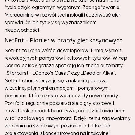
życia dzięki ogromnym wygranym. Zaangażowanie
Microgaming w rozwój technologii i uczciwość gier
sprawia, że ich tytuły są wyznacznikiem
niezawodności.
NetEnt – Pionier w branży gier kasynowych
NetEnt to ikona wśród deweloperów. Firma słynie z
rewolucyjnych pomysłów i kultowych tytułów. W Yep
Casino polscy gracze spotkają ich znane automaty:
„Starburst”, „Gonzo’s Quest” czy „Dead or Alive”.
NetEnt charakteryzuje się znakomitą oprawą
wizualną, płynnymi animacjami i pomysłowymi
bonusami, które często wyznaczały nowe trendy.
Portfolio regularnie poszerza się o gry stołowe i
nowatorskie produkty na żywo, co pozostawia firmę
w roli czołowego innowatora. Dzięki temu zapewniamy
wrażenia na światowym poziomie. Ich filozofia
projektowania, skoncentrowana na intuicyjnej