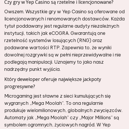
Czy gry w Yep Casino są rzetelne i licencjonowane?
Owszem. Wszystkie gry w Yep Casino są oferowane od
licencjonowanych i renomowanych dostawców. Każda
tytuł poddawany jest regularne audyty niezależnych
instytucji, takich jak eCOGRA. Gwarantują one
rzetelność systemów losujących (RNG) oraz
podawane wartości RTP. Zapewnia to, że wyniki
dowolnej rozgrywki są w pełni nieprzewidywalne i nie
podlegają manipulacji. Uznajemy to jako nasz
nadrzędny punkt wyjścia.
Który deweloper oferuje największe jackpoty
progresywne?
Microgaming jest sławne z sieci kumulujących się
wygranych „Mega Moolah”. To ona regularnie
produkuje wielomilionowych, globalnych zwycięzców.
Automaty jak „Mega Moolah” czy „Major Millions” są
symbolem ogromnych, życiowych nagród. W Yep