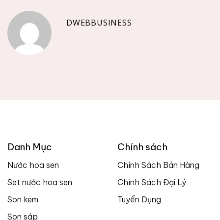
DWEBBUSINESS
Danh Mục
Chính sách
Nước hoa sen
Chính Sách Bán Hàng
Set nước hoa sen
Chính Sách Đại Lý
Son kem
Tuyển Dụng
Son sáp