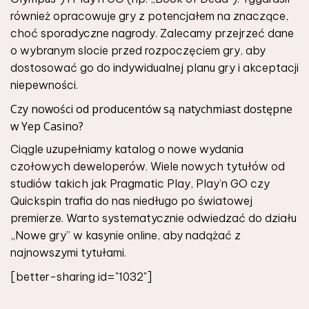
również opracowuje gry z potencjałem na znaczące,
choć sporadyczne nagrody. Zalecamy przejrzeć dane
o wybranym slocie przed rozpoczęciem gry, aby
dostosować go do indywidualnej planu gry i akceptacji
niepewności.
Czy nowości od producentów są natychmiast dostępne
w Yep Casino?
Ciągle uzupełniamy katalog o nowe wydania
czołowych deweloperów. Wiele nowych tytułów od
studiów takich jak Pragmatic Play, Play’n GO czy
Quickspin trafia do nas niedługo po światowej
premierze. Warto systematycznie odwiedzać do działu
„Nowe gry” w kasynie online, aby nadążać z
najnowszymi tytułami.
[better-sharing id="1032"]