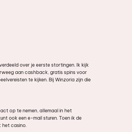
rdeeld over je eerste stortingen. Ik kijk
verweeg aan cashback, gratis spins voor
vereisten te kijken. Bij Winzoria zijn die
tact op te nemen, allemaal in het
kunt ook een e-mail sturen. Toen ik de
 het casino.