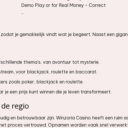
, zodat je gemakkelijk vindt wat je begeert. Naast een gigan
rschillende thema’s, van avontuur tot mysterie.
 stream, voor blackjack, roulette en baccarat.
kers zoals poker, blackjack en roulette.
je een prijs kunt winnen die je leven transformeert.
de regio
udig en betrouwbaar zijn. Winzoria Casino heeft een ruim 
het proces vertrouwd. Opnamen worden vaak snel verwerkt,