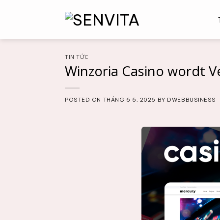
Skip
to
content
TIN TỨC
Winzoria Casino wordt V
POSTED ON
THÁNG 6 5, 2026
BY
DWEBBUSINESS