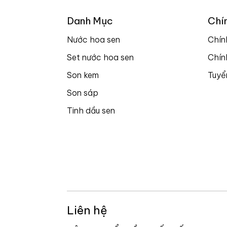
Danh Mục
Chí
Nước hoa sen
Chín
Set nước hoa sen
Chín
Son kem
Tuyể
Son sáp
Tinh dầu sen
Liên hệ