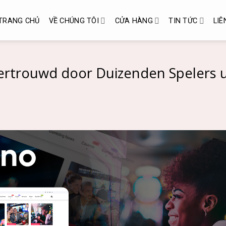
TRANG CHỦ
VỀ CHÚNG TÔI
CỬA HÀNG
TIN TỨC
LIÊ
ertrouwd door Duizenden Spelers 