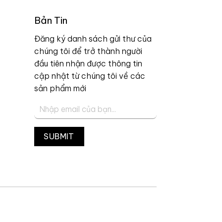
Bản Tin
Đăng ký danh sách gửi thư của
chúng tôi để trở thành người
đầu tiên nhận được thông tin
cập nhật từ chúng tôi về các
sản phẩm mới