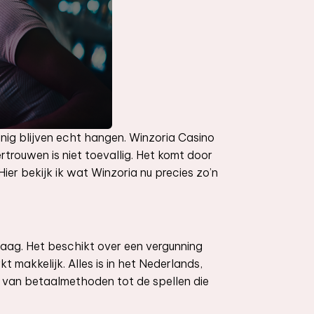
nig blijven echt hangen. Winzoria Casino
ertrouwen is niet toevallig. Het komt door
Hier bekijk ik wat Winzoria nu precies zo’n
taag. Het beschikt over een vergunning
 makkelijk. Alles is in het Nederlands,
, van betaalmethoden tot de spellen die