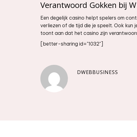
Verantwoord Gokken bij W
Een degelijk casino helpt spelers om contr
verliezen of de tijd die je speelt. Ook kun 
toont aan dat het casino zijn verantwoor
[better-sharing id="1032"]
DWEBBUSINESS