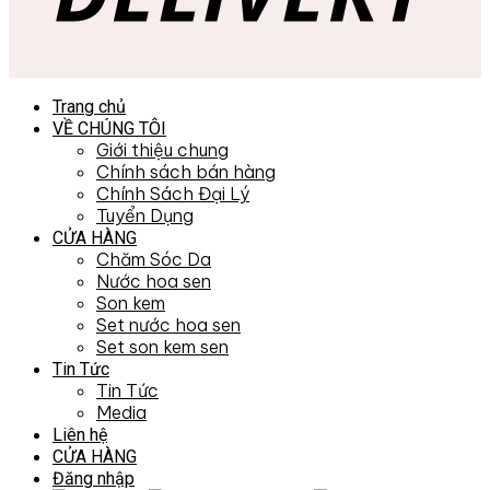
Trang chủ
VỀ CHÚNG TÔI
Giới thiệu chung
Chính sách bán hàng
Chính Sách Đại Lý
Tuyển Dụng
CỬA HÀNG
Chăm Sóc Da
Nước hoa sen
Son kem
Set nước hoa sen
Set son kem sen
Tin Tức
Tin Tức
Media
Liên hệ
CỬA HÀNG
Đăng nhập