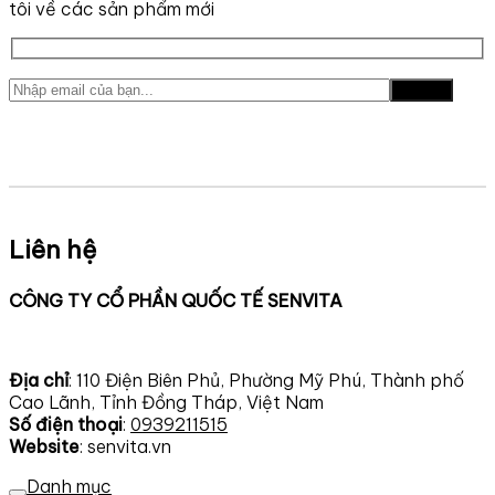
tôi về các sản phẩm mới
Liên hệ
CÔNG TY CỔ PHẦN QUỐC TẾ SENVITA
Địa chỉ
: 110 Điện Biên Phủ, Phường Mỹ Phú, Thành phố
Cao Lãnh, Tỉnh Đồng Tháp, Việt Nam
Số điện thoại
:
0939211515
Website
: senvita.vn
Danh mục