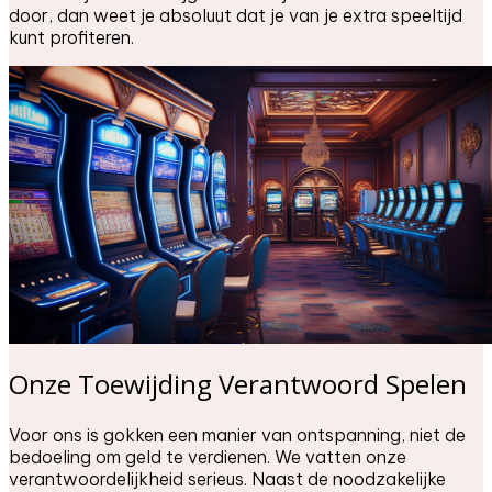
door, dan weet je absoluut dat je van je extra speeltijd
kunt profiteren.
Onze Toewijding Verantwoord Spelen
Voor ons is gokken een manier van ontspanning, niet de
bedoeling om geld te verdienen. We vatten onze
verantwoordelijkheid serieus. Naast de noodzakelijke