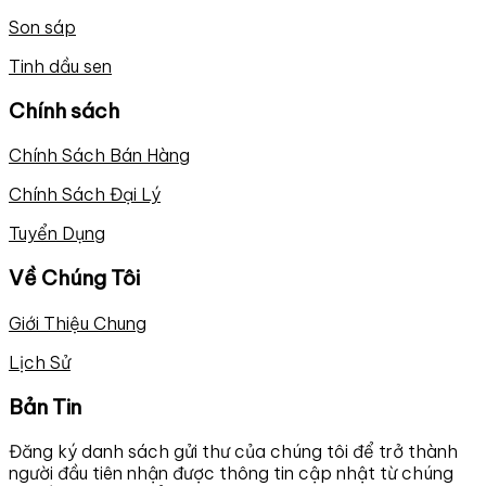
Son sáp
Tinh dầu sen
Chính sách
Chính Sách Bán Hàng
Chính Sách Đại Lý
Tuyển Dụng
Về Chúng Tôi
Giới Thiệu Chung
Lịch Sử
Bản Tin
Đăng ký danh sách gửi thư của chúng tôi để trở thành
người đầu tiên nhận được thông tin cập nhật từ chúng