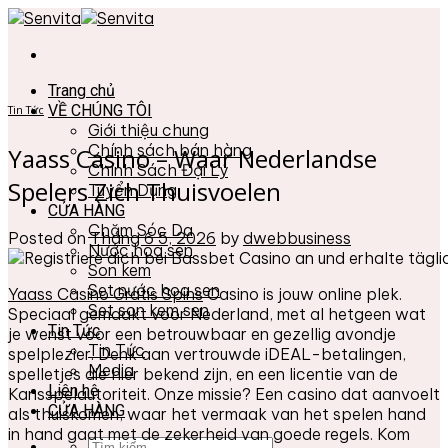
Skip
to
content
Trang chủ
VỀ CHÚNG TÔI
Tin Tức
Giới thiệu chung
Chính sách bán hàng
Yaass Casino – Waar Nederlandse
Chính Sách Đại Lý
Spelers Zich Thuisvoelen
Tuyển Dụng
CỬA HÀNG
Chăm Sóc Da
Posted on
Tháng 6 5, 2026
by
dwebbusiness
Nước hoa sen
Son kem
Set nước hoa sen
Yaass Casino Gratis Spins
Casino is jouw online plek.
Set son kem sen
Speciaal gemaakt voor Nederland, met al hetgeen wat
Tin Tức
je wenst voor een betrouwbaar en gezellig avondje
Tin Tức
spelplezier. Denk aan vertrouwde iDEAL-betalingen,
Media
spelletjes die hier bekend zijn, en een licentie van de
Liên hệ
Kansspelautoriteit. Onze missie? Een casino dat aanvoelt
CỬA HÀNG
als thuiskomen, waar het vermaak van het spelen hand
in hand gaat met de zekerheid van goede regels. Kom
Tìm